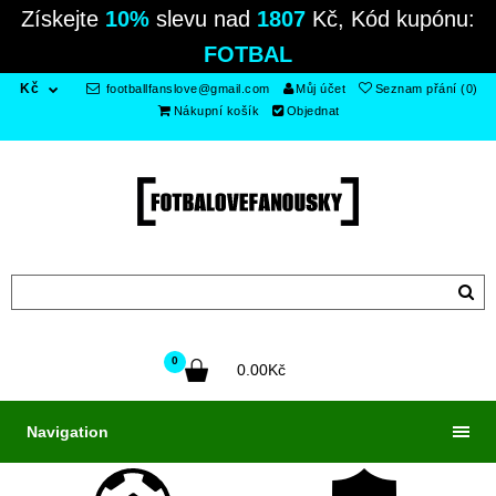
Získejte
10%
slevu nad
1807
Kč, Kód kupónu:
FOTBAL
Kč
footballfanslove@gmail.com
Můj účet
Seznam přání (0)
Nákupní košík
Objednat
0
0.00Kč
Navigation