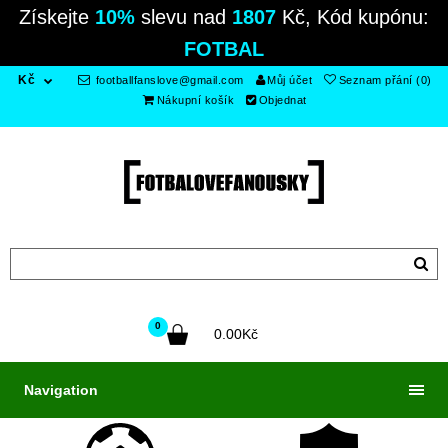
Získejte
10%
slevu nad
1807
Kč, Kód kupónu:
FOTBAL
Kč
footballfanslove@gmail.com
Můj účet
Seznam přání (0)
Nákupní košík
Objednat
0
0.00Kč
Navigation