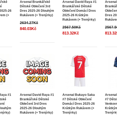
ářské
Arsenal Brankářské
Arsenal David Raya #1
Arsenal
ní
Dětské Oblečení 3rd
Brankářské Dětské
Branká
 2025-26
Dres 2025-26 Dlouhým
Oblečení Domácí Dres
Oblečen
vem (+
Rukávem (+ Trenýrky)
2025-26 Krátkým
Dres 20
Rukávem (+ Trenýrky)
Rukávem
2634.27Kč
2567.50Kč
2567.
840.03Kč
813.32Kč
813.3
Raya #1
Arsenal David Raya #1
Arsenal Bukayo Saka
Arsenal
tské
Brankářské Dětské
#7 Dětské Oblečení
#7 Děts
vní
Oblečení 3rd Dres
Domácí Dres 2025-26
Venkovn
Dlouhým
2025-26 Dlouhým
Krátkým Rukávem (+
Krátký
enýrky)
Rukávem (+ Trenýrky)
Trenýrky)
Trenýrk