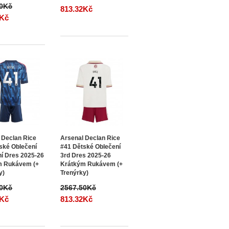
50Kč
813.32Kč
2Kč
 Declan Rice
Arsenal Declan Rice
ské Oblečení
#41 Dětské Oblečení
í Dres 2025-26
3rd Dres 2025-26
m Rukávem (+
Krátkým Rukávem (+
y)
Trenýrky)
50Kč
2567.50Kč
2Kč
813.32Kč