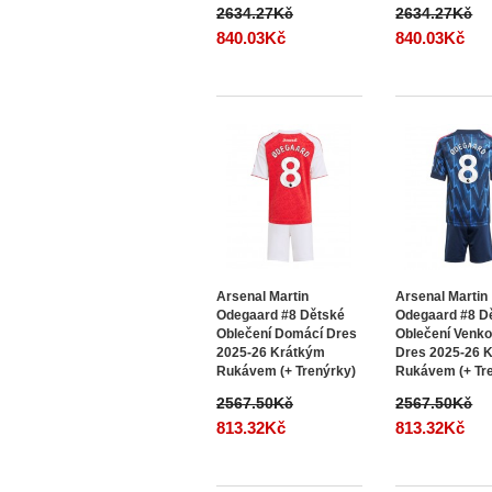
2634.27Kč
2634.27Kč
840.03Kč
840.03Kč
Arsenal Martin
Arsenal Martin
Odegaard #8 Dětské
Odegaard #8 D
Oblečení Domácí Dres
Oblečení Venko
2025-26 Krátkým
Dres 2025-26 
Rukávem (+ Trenýrky)
Rukávem (+ Tr
2567.50Kč
2567.50Kč
813.32Kč
813.32Kč