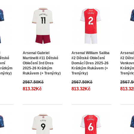
l
Arsenal Gabriel
Arsenal William Saliba
Arsenal
Dětské
Martinelli #11 Dětské
#2 Dětské Oblečení
#2 Děts
vní
Oblečení 3rd Dres
Domácí Dres 2025-26
Venkovn
Krátkým
2025-26 Krátkým
Krátkým Rukávem (+
Krátký
enýrky)
Rukávem (+ Trenýrky)
Trenýrky)
Trenýrk
2567.50Kč
2567.50Kč
2567.
813.32Kč
813.32Kč
813.3