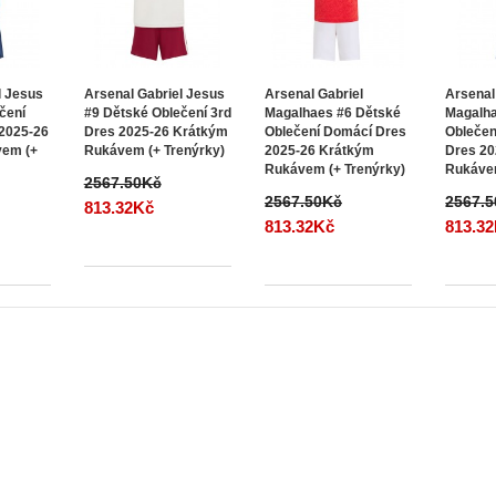
l Jesus
Arsenal Gabriel Jesus
Arsenal Gabriel
Arsenal
čení
#9 Dětské Oblečení 3rd
Magalhaes #6 Dětské
Magalha
 2025-26
Dres 2025-26 Krátkým
Oblečení Domácí Dres
Oblečen
vem (+
Rukávem (+ Trenýrky)
2025-26 Krátkým
Dres 20
Rukávem (+ Trenýrky)
Rukávem
2567.50Kč
2567.50Kč
2567.
813.32Kč
813.32Kč
813.3
Zákaznický servis
Doplňky