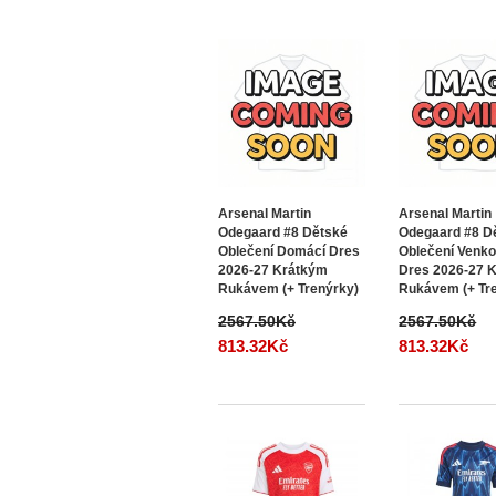
Arsenal Martin
Arsenal Martin
Odegaard #8 Dětské
Odegaard #8 D
Oblečení Domácí Dres
Oblečení Venko
2026-27 Krátkým
Dres 2026-27 
Rukávem (+ Trenýrky)
Rukávem (+ Tr
2567.50Kč
2567.50Kč
813.32Kč
813.32Kč