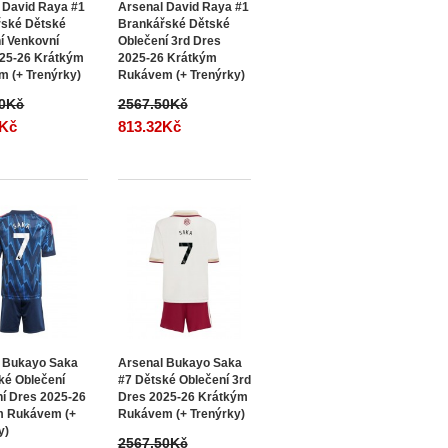
 David Raya #1
Arsenal David Raya #1
řské Dětské
Brankářské Dětské
í Venkovní
Oblečení 3rd Dres
25-26 Krátkým
2025-26 Krátkým
 (+ Trenýrky)
Rukávem (+ Trenýrky)
50Kč
2567.50Kč
2Kč
813.32Kč
 Bukayo Saka
Arsenal Bukayo Saka
ké Oblečení
#7 Dětské Oblečení 3rd
í Dres 2025-26
Dres 2025-26 Krátkým
m Rukávem (+
Rukávem (+ Trenýrky)
y)
2567.50Kč