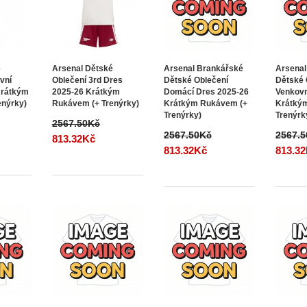
é
Arsenal Dětské
Arsenal Brankářské
Arsenal
vní
Oblečení 3rd Dres
Dětské Oblečení
Dětské 
Krátkým
2025-26 Krátkým
Domácí Dres 2025-26
Venkovn
enýrky)
Rukávem (+ Trenýrky)
Krátkým Rukávem (+
Krátký
Trenýrky)
Trenýrk
2567.50Kč
2567.50Kč
2567.
813.32Kč
813.32Kč
813.3