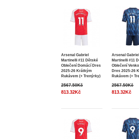
Arsenal Gabriel
Arsenal Gabrie
Martinelli #11 Dětské
Martinelli #11 
Oblečení Domácí Dres
Oblečení Venko
2025-26 Krátkým
Dres 2025-26 
Rukávem (+ Trenýrky)
Rukávem (+ Tr
2567.50Kč
2567.50Kč
813.32Kč
813.32Kč