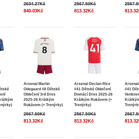
2634.27Kč
2567.50Kč
2567.
840.03Kč
813.32Kč
813.3
Arsenal Martin
Arsenal Declan Rice
Arsenal
ětské
Odegaard #8 Dětské
#41 Dětské Oblečení
#41 Dět
vní
Oblečení 3rd Dres
Domácí Dres 2025-26
Venkovn
Krátkým
2025-26 Krátkým
Krátkým Rukávem (+
Krátký
enýrky)
Rukávem (+ Trenýrky)
Trenýrky)
Trenýrk
2567.50Kč
2567.50Kč
2567.
813.32Kč
813.32Kč
813.3