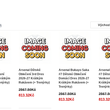
)
é
Arsenal Dětské
Arsenal Bukayo Saka
Arsenal
vní
Oblečení 3rd Dres
#7 Dětské Oblečení
#7 Děts
Krátkým
2026-27 Krátkým
Domácí Dres 2026-27
Venkovn
enýrky)
Rukávem (+ Trenýrky)
Krátkým Rukávem (+
Krátký
Trenýrky)
Trenýrk
2567.50Kč
2567.50Kč
2567.
813.32Kč
813.32Kč
813.3