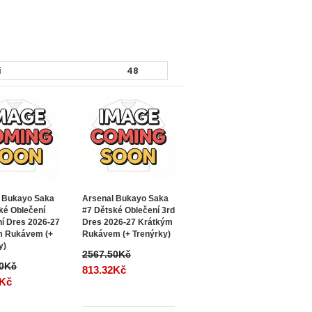
 Bukayo Saka
Arsenal Bukayo Saka
ké Oblečení
#7 Dětské Oblečení 3rd
í Dres 2026-27
Dres 2026-27 Krátkým
m Rukávem (+
Rukávem (+ Trenýrky)
y)
2567.50Kč
50Kč
813.32Kč
2Kč