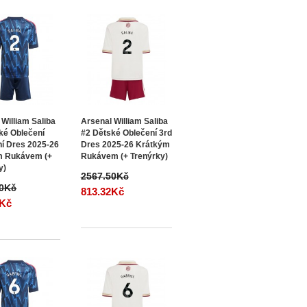
 William Saliba
Arsenal William Saliba
ké Oblečení
#2 Dětské Oblečení 3rd
í Dres 2025-26
Dres 2025-26 Krátkým
m Rukávem (+
Rukávem (+ Trenýrky)
y)
2567.50Kč
50Kč
813.32Kč
2Kč