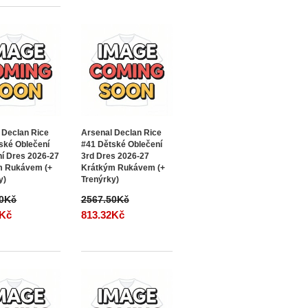
 Declan Rice
Arsenal Declan Rice
ské Oblečení
#41 Dětské Oblečení
í Dres 2026-27
3rd Dres 2026-27
m Rukávem (+
Krátkým Rukávem (+
y)
Trenýrky)
50Kč
2567.50Kč
2Kč
813.32Kč