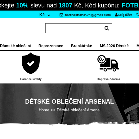
skejte
10%
slevu nad
1807
Kč, Kód kupónu:
FOTB
Kč
footballfanslove@gmail.com
Můj účet
Dámské oblečení
Reprezentace
Brankářské
MS 2026 Dětské
M
Garance kvality
Doprava Zdarma
DĚTSKÉ OBLEČENÍ ARSENAL
Home
Dětské oblečení Arsenal