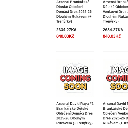
Arsenal Brankářské
Arsenal Brank
Dětské Oblečení
Dětské Obleče
Domácí Dres 2025-26
Venkovní Dres
Dlouhým Rukávem (+
Dlouhým Ruká
Trenýrky)
Trenýrky)
2634.27Kč
2634.27Kč
840.03Kč
840.03Kč
Arsenal David Raya #1
Arsenal David 
Brankářské Dětské
Brankářské Dě
Oblečení Domácí Dres
Oblečení Venko
2025-26 Dlouhým
Dres 2025-26 
Rukávem (+ Trenýrky)
Rukávem (+ Tr