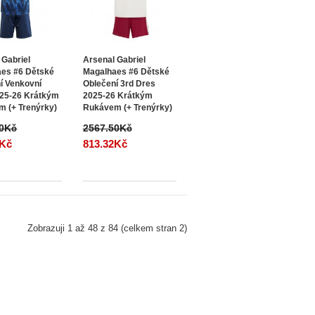
 Gabriel
Arsenal Gabriel
es #6 Dětské
Magalhaes #6 Dětské
í Venkovní
Oblečení 3rd Dres
25-26 Krátkým
2025-26 Krátkým
 (+ Trenýrky)
Rukávem (+ Trenýrky)
50Kč
2567.50Kč
2Kč
813.32Kč
Zobrazuji 1 až 48 z 84 (celkem stran 2)
Můj účet