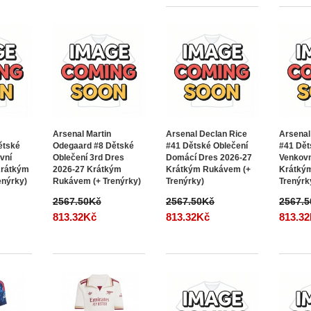
Arsenal Martin
Arsenal Declan Rice
Arsenal
ětské
Odegaard #8 Dětské
#41 Dětské Oblečení
#41 Dět
vní
Oblečení 3rd Dres
Domácí Dres 2026-27
Venkovn
Krátkým
2026-27 Krátkým
Krátkým Rukávem (+
Krátký
enýrky)
Rukávem (+ Trenýrky)
Trenýrky)
Trenýrk
2567.50Kč
2567.50Kč
2567.
813.32Kč
813.32Kč
813.3