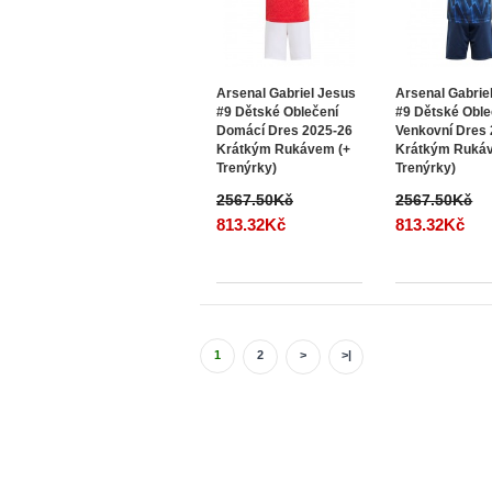
Arsenal Gabriel Jesus
Arsenal Gabrie
#9 Dětské Oblečení
#9 Dětské Oble
Domácí Dres 2025-26
Venkovní Dres
Krátkým Rukávem (+
Krátkým Ruká
Trenýrky)
Trenýrky)
2567.50Kč
2567.50Kč
813.32Kč
813.32Kč
1
2
>
>|
Informace