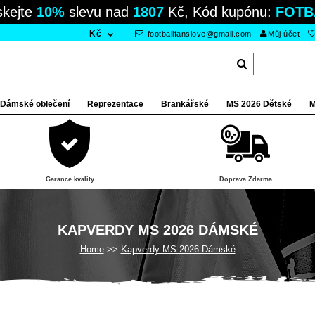
skejte
10%
slevu nad
1807
Kč, Kód kupónu:
FOTB
Kč
footballfanslove@gmail.com
Můj účet
Dámské oblečení
Reprezentace
Brankářské
MS 2026 Dětské
M
Garance kvality
Doprava Zdarma
KAPVERDY MS 2026 DÁMSKÉ
Home
Kapverdy MS 2026 Dámské