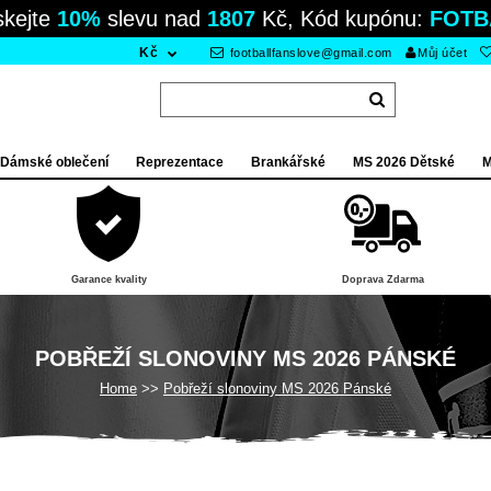
skejte
10%
slevu nad
1807
Kč, Kód kupónu:
FOTB
Kč
footballfanslove@gmail.com
Můj účet
Dámské oblečení
Reprezentace
Brankářské
MS 2026 Dětské
M
Garance kvality
Doprava Zdarma
POBŘEŽÍ SLONOVINY MS 2026 PÁNSKÉ
Home
Pobřeží slonoviny MS 2026 Pánské