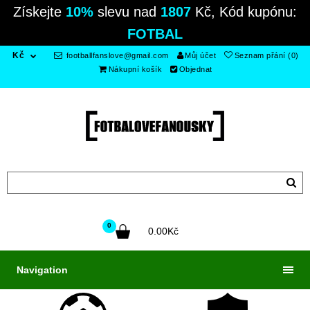
Získejte
10%
slevu nad
1807
Kč, Kód kupónu:
FOTBAL
Kč
footballfanslove@gmail.com
Můj účet
Seznam přání (0)
Nákupní košík
Objednat
0
0.00Kč
Navigation