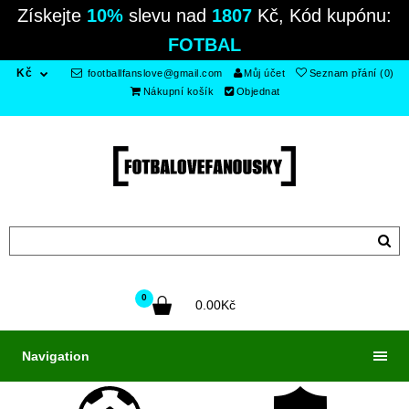
Získejte
10%
slevu nad
1807
Kč, Kód kupónu:
FOTBAL
Kč
footballfanslove@gmail.com
Můj účet
Seznam přání (0)
Nákupní košík
Objednat
0
0.00Kč
Navigation