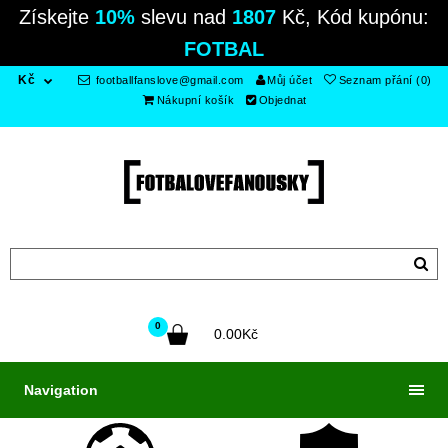
Získejte
10%
slevu nad
1807
Kč, Kód kupónu:
FOTBAL
Kč
footballfanslove@gmail.com
Můj účet
Seznam přání (0)
Nákupní košík
Objednat
0
0.00Kč
Navigation