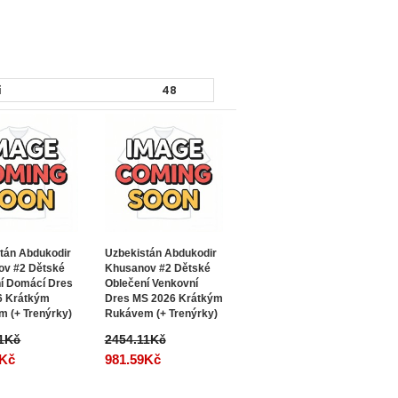
tán Abdukodir
Uzbekistán Abdukodir
ov #2 Dětské
Khusanov #2 Dětské
í Domácí Dres
Oblečení Venkovní
6 Krátkým
Dres MS 2026 Krátkým
 (+ Trenýrky)
Rukávem (+ Trenýrky)
11Kč
2454.11Kč
9Kč
981.59Kč