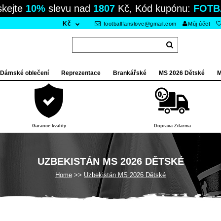
skejte
10%
slevu nad
1807
Kč, Kód kupónu:
FOTB
Kč
footballfanslove@gmail.com
Můj účet
Dámské oblečení
Reprezentace
Brankářské
MS 2026 Dětské
M
Garance kvality
Doprava Zdarma
UZBEKISTÁN MS 2026 DĚTSKÉ
Home
Uzbekistán MS 2026 Dětské