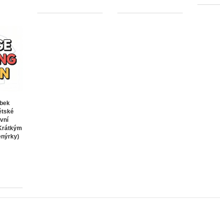
abek
ětské
vní
Krátkým
enýrky)