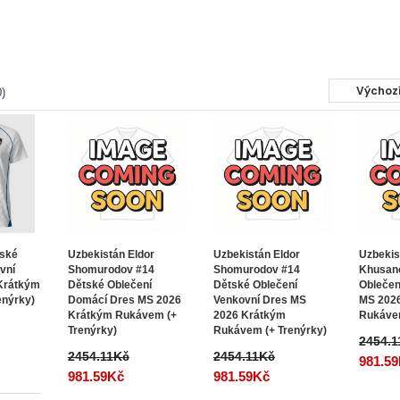
)
tské
Uzbekistán Eldor
Uzbekistán Eldor
Uzbekis
vní
Shomurodov #14
Shomurodov #14
Khusan
Krátkým
Dětské Oblečení
Dětské Oblečení
Oblečen
enýrky)
Domácí Dres MS 2026
Venkovní Dres MS
MS 202
Krátkým Rukávem (+
2026 Krátkým
Rukávem
Trenýrky)
Rukávem (+ Trenýrky)
2454.
2454.11Kč
2454.11Kč
981.5
981.59Kč
981.59Kč