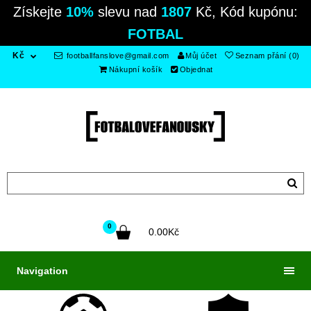
Získejte
10%
slevu nad
1807
Kč, Kód kupónu:
FOTBAL
Kč
footballfanslove@gmail.com
Můj účet
Seznam přání (0)
Nákupní košík
Objednat
0
0.00Kč
Navigation