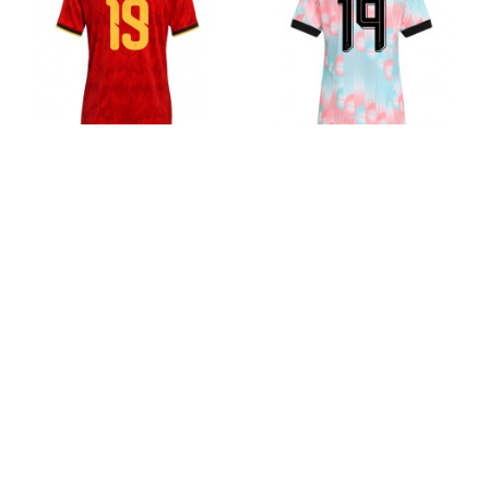
Belgie Diego Moreira #19 Dámské
Belgie Diego Moreira #19 Dámské
Domácí Dres MS 2026 Krátkým
Venkovní Dres MS 2026 Krátkým
Rukávem
Rukávem
1016.32Kč
1016.32Kč
2540.92Kč
2540.92Kč
Zobrazuji 1 až 30 z 30 (celkem stran 1)