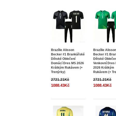
Brazílie Alisson
Brazílie Alisso
Becker #1 Brankářské
Becker #1 Bra
Dětské Oblečení
Dětské Obleče
Domácí Dres MS 2026
Venkovní Dres
Krátkým Rukávem (+
2026 Krátkým
Trenýrky)
Rukávem (+ Tr
2721.21Kč
2721.21Kč
1088.43Kč
1088.43Kč