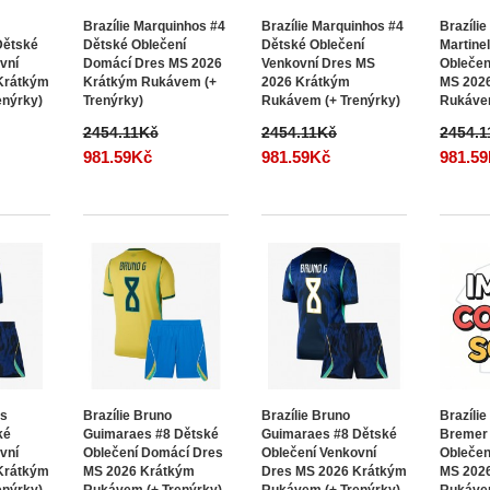
Brazílie Marquinhos #4
Brazílie Marquinhos #4
Brazílie
Dětské
Dětské Oblečení
Dětské Oblečení
Martine
vní
Domácí Dres MS 2026
Venkovní Dres MS
Oblečen
Krátkým
Krátkým Rukávem (+
2026 Krátkým
MS 202
enýrky)
Trenýrky)
Rukávem (+ Trenýrky)
Rukávem
2454.11Kč
2454.11Kč
2454.
981.59Kč
981.59Kč
981.5
us
Brazílie Bruno
Brazílie Bruno
Brazílie
ké
Guimaraes #8 Dětské
Guimaraes #8 Dětské
Bremer
vní
Oblečení Domácí Dres
Oblečení Venkovní
Oblečen
Krátkým
MS 2026 Krátkým
Dres MS 2026 Krátkým
MS 202
enýrky)
Rukávem (+ Trenýrky)
Rukávem (+ Trenýrky)
Rukávem