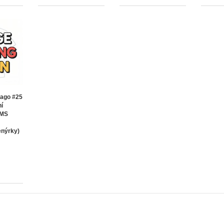
hiago #25
ní
 MS
enýrky)