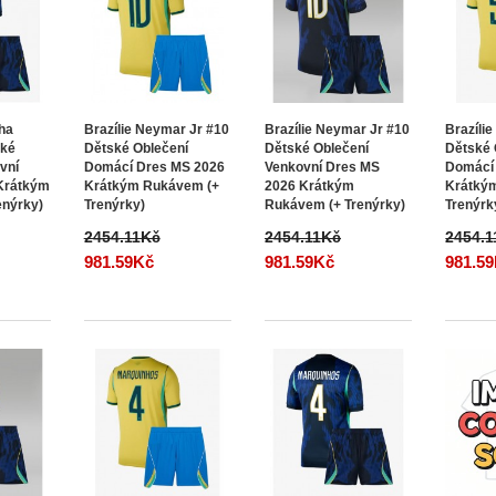
nha
Brazílie Neymar Jr #10
Brazílie Neymar Jr #10
Brazíli
ské
Dětské Oblečení
Dětské Oblečení
Dětské 
vní
Domácí Dres MS 2026
Venkovní Dres MS
Domácí
Krátkým
Krátkým Rukávem (+
2026 Krátkým
Krátký
enýrky)
Trenýrky)
Rukávem (+ Trenýrky)
Trenýrk
2454.11Kč
2454.11Kč
2454.
981.59Kč
981.59Kč
981.5