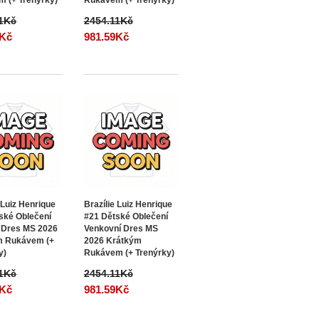
11Kč
2454.11Kč
9Kč
981.59Kč
 Luiz Henrique
Brazílie Luiz Henrique
ské Oblečení
#21 Dětské Oblečení
 Dres MS 2026
Venkovní Dres MS
m Rukávem (+
2026 Krátkým
y)
Rukávem (+ Trenýrky)
11Kč
2454.11Kč
9Kč
981.59Kč