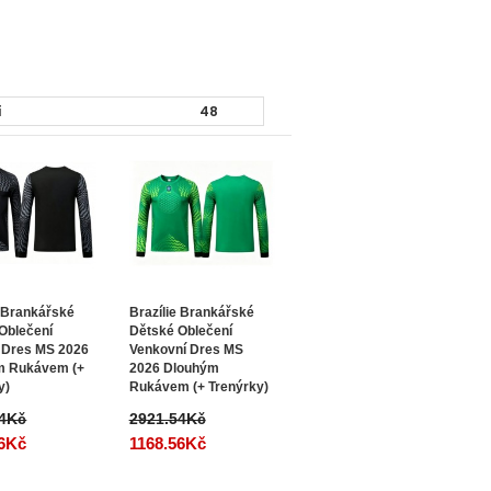
e Brankářské
Brazílie Brankářské
Oblečení
Dětské Oblečení
 Dres MS 2026
Venkovní Dres MS
m Rukávem (+
2026 Dlouhým
y)
Rukávem (+ Trenýrky)
54Kč
2921.54Kč
56Kč
1168.56Kč