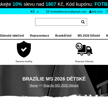
skejte
10%
slevu nad
1807
Kč, Kód kupónu:
FOTB
Kč
footballfanslove@gmail.com
Můj účet
Dámské oblečení
Reprezentace
Brankářské
MS 2026 Dětské
M
Garance kvality
Doprava Zdarma
BRAZÍLIE MS 2026 DĚTSKÉ
Home
Brazílie MS 2026 Dětské