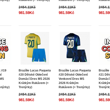
2454.11Kč
2454.11Kč
2454.
981.59Kč
981.59Kč
981.5
k #19
Brazílie Lucas Paqueta
Brazílie Lucas Paqueta
Brazílie
ní
#20 Dětské Oblečení
#20 Dětské Oblečení
#21 Dět
 MS
Domácí Dres MS 2026
Venkovní Dres MS
Domácí
Krátkým Rukávem (+
2026 Krátkým
Krátký
enýrky)
Trenýrky)
Rukávem (+ Trenýrky)
Trenýrk
2454.11Kč
2454.11Kč
2454.
981.59Kč
981.59Kč
981.5