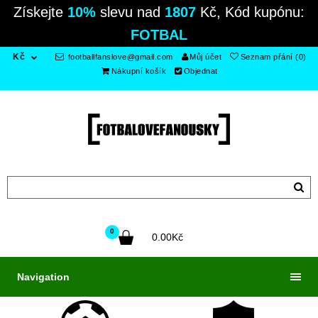
Získejte
10%
slevu nad
1807
Kč, Kód kupónu:
FOTBAL
Kč
footballfanslove@gmail.com
Můj účet
Seznam přání (0)
Nákupní košík
Objednat
0
0.00Kč
Navigation