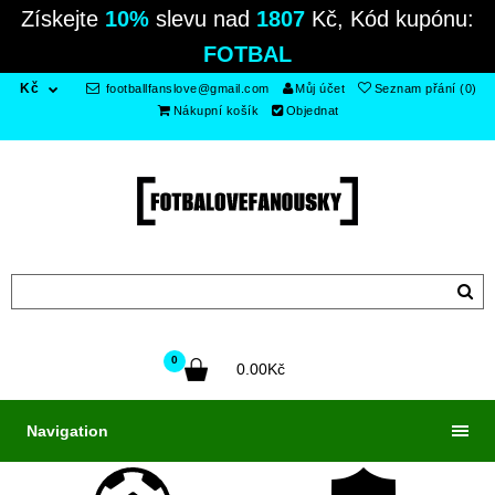
Získejte
10%
slevu nad
1807
Kč, Kód kupónu:
FOTBAL
Kč
footballfanslove@gmail.com
Můj účet
Seznam přání (0)
Nákupní košík
Objednat
0
0.00Kč
Navigation