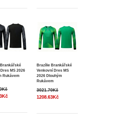
e Brankářské
Brazílie Brankářské
 Dres MS 2026
Venkovní Dres MS
m Rukávem
2026 Dlouhým
Rukávem
70Kč
3021.70Kč
63Kč
1208.63Kč