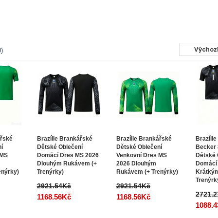
)
ářské
Brazílie Brankářské
Brazílie Brankářské
Brazílie
ní
Dětské Oblečení
Dětské Oblečení
Becker 
 MS
Domácí Dres MS 2026
Venkovní Dres MS
Dětské 
Dlouhým Rukávem (+
2026 Dlouhým
Domácí
enýrky)
Trenýrky)
Rukávem (+ Trenýrky)
Krátký
Trenýrk
2921.54Kč
2921.54Kč
2721.
1168.56Kč
1168.56Kč
1088.