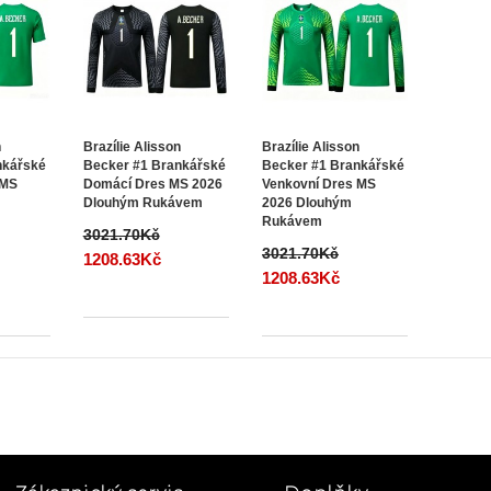
n
Brazílie Alisson
Brazílie Alisson
nkářské
Becker #1 Brankářské
Becker #1 Brankářské
 MS
Domácí Dres MS 2026
Venkovní Dres MS
Dlouhým Rukávem
2026 Dlouhým
Rukávem
3021.70Kč
3021.70Kč
1208.63Kč
1208.63Kč