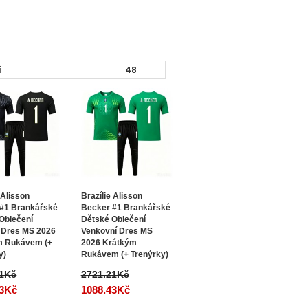
 Alisson
Brazílie Alisson
#1 Brankářské
Becker #1 Brankářské
Oblečení
Dětské Oblečení
 Dres MS 2026
Venkovní Dres MS
m Rukávem (+
2026 Krátkým
y)
Rukávem (+ Trenýrky)
21Kč
2721.21Kč
43Kč
1088.43Kč