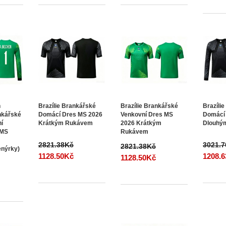
n
Brazílie Brankářské
Brazílie Brankářské
Brazíli
nkářské
Domácí Dres MS 2026
Venkovní Dres MS
Domácí
ní
Krátkým Rukávem
2026 Krátkým
Dlouhý
 MS
Rukávem
2821.38Kč
3021.
2821.38Kč
enýrky)
1128.50Kč
1208.
1128.50Kč