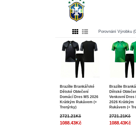
Porovnání Výrobku (0
Brazílie Brankářské
Brazílie Brank
Dětské Oblečení
Dětské Obleče
Domácí Dres MS 2026
Venkovní Dres
Krátkým Rukávem (+
2026 Krátkým
Trenýrky)
Rukávem (+ Tr
2721.21Kč
2721.21Kč
1088.43Kč
1088.43Kč