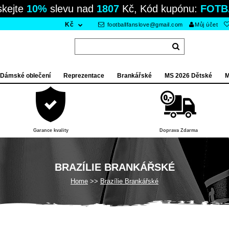
skejte
10%
slevu nad
1807
Kč, Kód kupónu:
FOTB
Kč
footballfanslove@gmail.com
Můj účet
Dámské oblečení
Reprezentace
Brankářské
MS 2026 Dětské
M
Garance kvality
Doprava Zdarma
BRAZÍLIE BRANKÁŘSKÉ
Home
Brazílie Brankářské