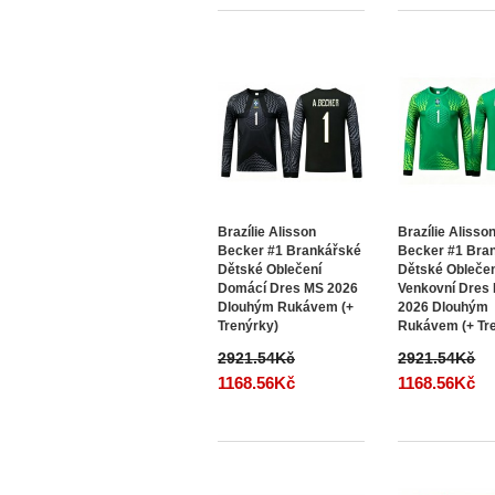
Brazílie Alisson
Brazílie Alisso
Becker #1 Brankářské
Becker #1 Bra
Dětské Oblečení
Dětské Obleče
Domácí Dres MS 2026
Venkovní Dres
Dlouhým Rukávem (+
2026 Dlouhým
Trenýrky)
Rukávem (+ Tr
2921.54Kč
2921.54Kč
1168.56Kč
1168.56Kč