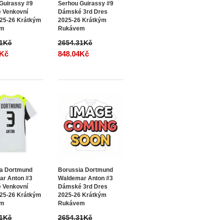
Guirassy #9
Serhou Guirassy #9
 Venkovní
Dámské 3rd Dres
25-26 Krátkým
2025-26 Krátkým
em
Rukávem
31Kč
2654.31Kč
4Kč
848.04Kč
ia Dortmund
Borussia Dortmund
ar Anton #3
Waldemar Anton #3
 Venkovní
Dámské 3rd Dres
25-26 Krátkým
2025-26 Krátkým
em
Rukávem
31Kč
2654.31Kč