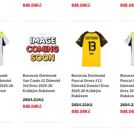
848.04Kč
848.04Kč
848.0
mund
Borussia Dortmund
Borussia Dortmund
Boruss
Dámské
Yan Couto #2 Dámské
Pascal Gross #13
Pascal 
 2025-26
3rd Dres 2025-26
Dámské Domácí Dres
Dámské
vem
Krátkým Rukávem
2025-26 Krátkým
Dres 20
Rukávem
Rukáv
2654.31Kč
2654.31Kč
2654.
848.04Kč
848.04Kč
848.0