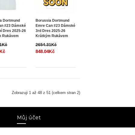
ia Dortmund
Borussia Dortmund
an #23 Dámské
Emre Can #23 Dámské
í Dres 2025-26
3rd Dres 2025-26
m Rukávem
Krátkým Rukávem
31Kč
2654.31Kč
4Kč
848.04Kč
Zobrazuji 1 až 48 z 51 (celkem stran 2)
Můj účet
Můj účet