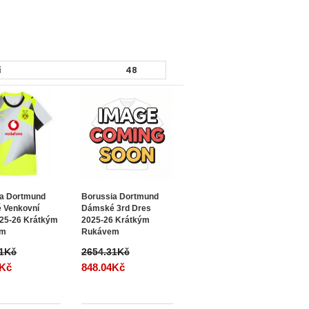
ia Dortmund
Borussia Dortmund
 Venkovní
Dámské 3rd Dres
25-26 Krátkým
2025-26 Krátkým
em
Rukávem
31Kč
2654.31Kč
4Kč
848.04Kč