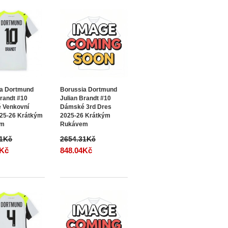
ia Dortmund
Borussia Dortmund
Brandt #10
Julian Brandt #10
 Venkovní
Dámské 3rd Dres
25-26 Krátkým
2025-26 Krátkým
em
Rukávem
31Kč
2654.31Kč
4Kč
848.04Kč