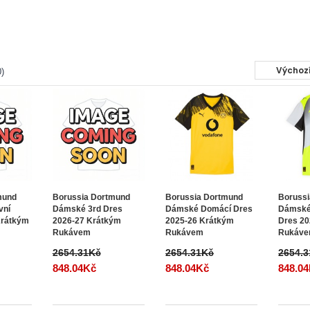
)
mund
Borussia Dortmund
Borussia Dortmund
Boruss
vní
Dámské 3rd Dres
Dámské Domácí Dres
Dámské
Krátkým
2026-27 Krátkým
2025-26 Krátkým
Dres 20
Rukávem
Rukávem
Rukáv
2654.31Kč
2654.31Kč
2654.
848.04Kč
848.04Kč
848.0