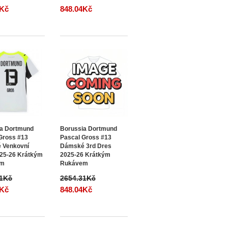
4Kč
848.04Kč
ia Dortmund
Borussia Dortmund
Gross #13
Pascal Gross #13
 Venkovní
Dámské 3rd Dres
25-26 Krátkým
2025-26 Krátkým
em
Rukávem
31Kč
2654.31Kč
4Kč
848.04Kč