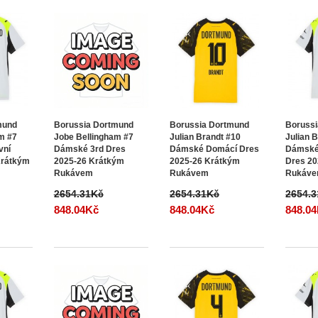
mund
Borussia Dortmund
Borussia Dortmund
Boruss
m #7
Jobe Bellingham #7
Julian Brandt #10
Julian 
vní
Dámské 3rd Dres
Dámské Domácí Dres
Dámské
Krátkým
2025-26 Krátkým
2025-26 Krátkým
Dres 20
Rukávem
Rukávem
Rukáv
2654.31Kč
2654.31Kč
2654.
848.04Kč
848.04Kč
848.0