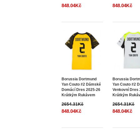
848.04Kč
848.04Kč
Borussia Dortmund
Borussia Dort
Yan Couto #2 Dámské
Yan Couto #2 
Domácí Dres 2025-26
Venkovní Dres
Krátkým Rukávem
Krátkým Ruká
2654.31Kč
2654.31Kč
848.04Kč
848.04Kč