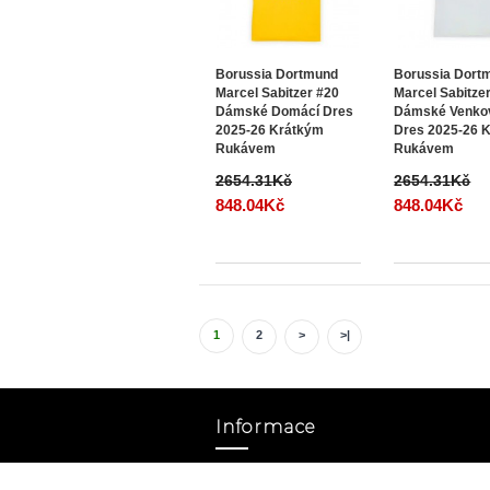
Borussia Dortmund
Borussia Dort
Marcel Sabitzer #20
Marcel Sabitze
Dámské Domácí Dres
Dámské Venko
2025-26 Krátkým
Dres 2025-26 
Rukávem
Rukávem
2654.31Kč
2654.31Kč
848.04Kč
848.04Kč
1
2
>
>|
Informace
Kontaktujte nás