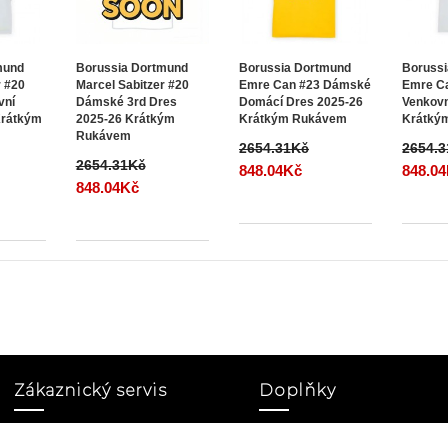
mund
Borussia Dortmund
Borussia Dortmund
Boruss
r #20
Marcel Sabitzer #20
Emre Can #23 Dámské
Emre C
vní
Dámské 3rd Dres
Domácí Dres 2025-26
Venkovn
Krátkým
2025-26 Krátkým
Krátkým Rukávem
Krátký
Rukávem
2654.31Kč
2654.
2654.31Kč
848.04Kč
848.0
848.04Kč
Zákaznický servis
Doplňky
Mapa stránek
Partneský program