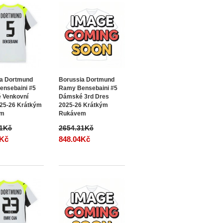
ia Dortmund
Borussia Dortmund
ensebaini #5
Ramy Bensebaini #5
 Venkovní
Dámské 3rd Dres
25-26 Krátkým
2025-26 Krátkým
em
Rukávem
31Kč
2654.31Kč
4Kč
848.04Kč