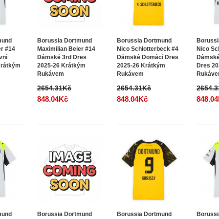
mund
Borussia Dortmund
Borussia Dortmund
Boruss
er #14
Maximilian Beier #14
Nico Schlotterbeck #4
Nico Sc
vní
Dámské 3rd Dres
Dámské Domácí Dres
Dámské
Krátkým
2025-26 Krátkým
2025-26 Krátkým
Dres 20
Rukávem
Rukávem
Rukáv
2654.31Kč
2654.31Kč
2654.
848.04Kč
848.04Kč
848.0
mund
Borussia Dortmund
Borussia Dortmund
Boruss