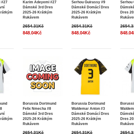
 #27
Karim Adeyemi #27
Serhou Guirassy #9
Serhou 
vní
Dámské 3rd Dres
Dámské Domácí Dres
Dámské
Krátkým
2025-26 Krátkým
2025-26 Krátkým
Dres 20
Rukávem
Rukávem
Rukáv
2654.31Kč
2654.31Kč
2654.
848.04Kč
848.04Kč
848.0
mund
Borussia Dortmund
Borussia Dortmund
Boruss
#8
Felix Nmecha #8
Waldemar Anton #3
Waldem
vní
Dámské 3rd Dres
Dámské Domácí Dres
Dámské
Krátkým
2025-26 Krátkým
2025-26 Krátkým
Dres 20
Rukávem
Rukávem
Rukáv
2654.31Kč
2654.31Kč
2654.