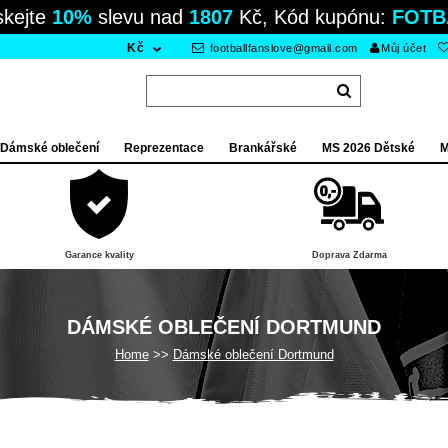
skejte
10%
slevu nad
1807
Kč, Kód kupónu:
FOTB
Kč
footballfanslove@gmail.com
Můj účet
Dámské oblečení
Reprezentace
Brankářské
MS 2026 Dětské
M
Garance kvality
Doprava Zdarma
DÁMSKÉ OBLEČENÍ DORTMUND
Home
Dámské oblečení Dortmund