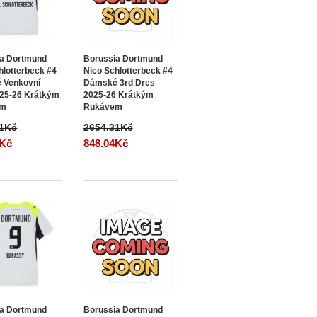
ia Dortmund
Borussia Dortmund
hlotterbeck #4
Nico Schlotterbeck #4
 Venkovní
Dámské 3rd Dres
25-26 Krátkým
2025-26 Krátkým
em
Rukávem
31Kč
2654.31Kč
4Kč
848.04Kč
ia Dortmund
Borussia Dortmund