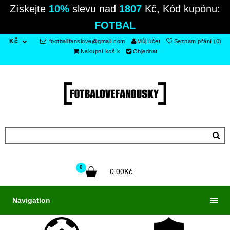
Získejte
10%
slevu nad
1807
Kč, Kód kupónu:
FOTBAL
Kč
footballfanslove@gmail.com
Můj účet
Seznam přání (0)
Nákupní košík
Objednat
0
0.00Kč
Navigation