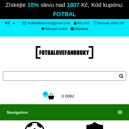
Získejte
10%
slevu nad
1807
Kč, Kód kupónu:
FOTBAL
Kč
footballfanslove@gmail.com
Můj účet
Seznam přání (0)
Nákupní košík
Objednat
0
0.00Kč
Navigation