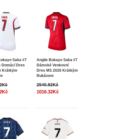
Bukayo Saka #7
Anglie Bukayo Saka #7
 Domácí Dres
Dámské Venkovní
6 Krátkým
Dres MS 2026 Krátkým
em
Rukávem
92Kč
2540.92Kč
32Kč
1016.32Kč