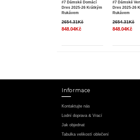
#7 Dámské Domácí
#7 Dámské Ven
Dres 2025-26 Krátkým
Dres 2025-26 
Rukávem
Rukávem
2654.31Kč
2654.31Kč
848.04Kč
848.04Kč
Informace
Kontaktujte nás
Lodní doprava & Vrací
Jak objednat
Tabulka velikostí oblečení