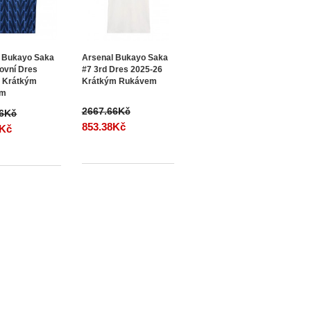
 Bukayo Saka
Arsenal Bukayo Saka
ovní Dres
#7 3rd Dres 2025-26
6 Krátkým
Krátkým Rukávem
em
2667.66Kč
66Kč
853.38Kč
8Kč