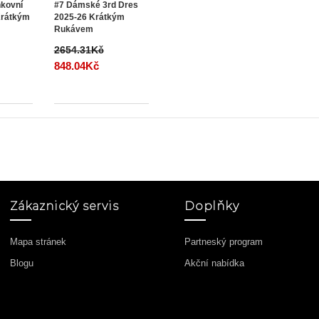
kovní
#7 Dámské 3rd Dres
Krátkým
2025-26 Krátkým
Rukávem
2654.31Kč
848.04Kč
Zákaznický servis
Doplňky
Mapa stránek
Partneský program
Blogu
Akční nabídka