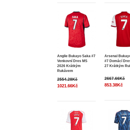
Anglie Bukayo Saka #7
Arsenal Bukay
Venkovní Dres MS
#7 Domácí Dre
2026 Krátkým
27 Krátkým R
Rukávem
2667.66Kč
2554.28Kč
853.38Kč
1021.66Kč