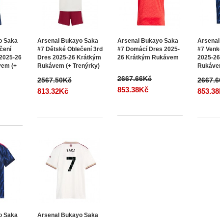
o Saka
Arsenal Bukayo Saka
Arsenal Bukayo Saka
Arsenal
čení
#7 Dětské Oblečení 3rd
#7 Domácí Dres 2025-
#7 Venk
 2025-26
Dres 2025-26 Krátkým
26 Krátkým Rukávem
2025-2
vem (+
Rukávem (+ Trenýrky)
Rukáv
2667.66Kč
2567.50Kč
2667.
853.38Kč
813.32Kč
853.3
o Saka
Arsenal Bukayo Saka