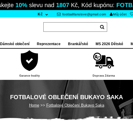
skejte
10%
slevu nad
1807
Kč, Kód kupónu:
FOTB
Kč
footballfanslove@gmail.com
Můj účet
Dámské oblečení
Reprezentace
Brankářské
MS 2026 Dětské
M
Garance kvality
Doprava Zdarma
FOTBALOVÉ OBLEČENÍ BUKAYO SAKA
Home
Fotbalové Oblečení Bukayo Saka