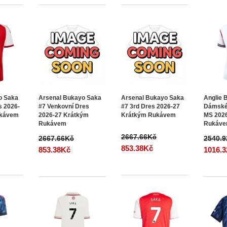
o Saka
Arsenal Bukayo Saka
Arsenal Bukayo Saka
Anglie 
s 2026-
#7 Venkovní Dres
#7 3rd Dres 2026-27
Dámské
ukávem
2026-27 Krátkým
Krátkým Rukávem
MS 202
Rukávem
Rukáv
2667.66Kč
2667.66Kč
2540.
853.38Kč
853.38Kč
1016.