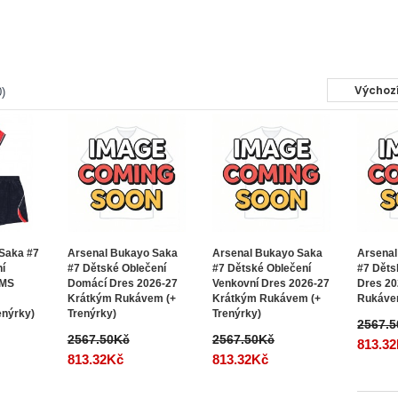
)
 Saka #7
Arsenal Bukayo Saka
Arsenal Bukayo Saka
Arsenal
ní
#7 Dětské Oblečení
#7 Dětské Oblečení
#7 Děts
 MS
Domácí Dres 2026-27
Venkovní Dres 2026-27
Dres 20
Krátkým Rukávem (+
Krátkým Rukávem (+
Rukávem
enýrky)
Trenýrky)
Trenýrky)
2567.
2567.50Kč
2567.50Kč
813.3
813.32Kč
813.32Kč