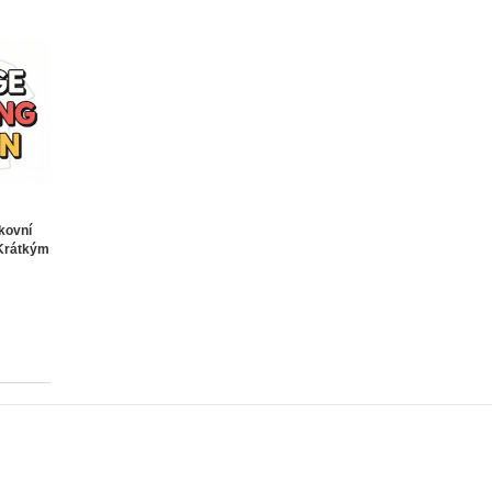
nkovní
Krátkým