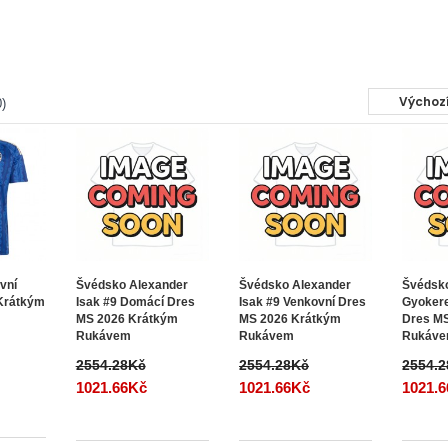
)
vní
Švédsko Alexander
Švédsko Alexander
Švédsko
Krátkým
Isak #9 Domácí Dres
Isak #9 Venkovní Dres
Gyoker
MS 2026 Krátkým
MS 2026 Krátkým
Dres M
Rukávem
Rukávem
Rukáv
2554.28Kč
2554.28Kč
2554.
1021.66Kč
1021.66Kč
1021.