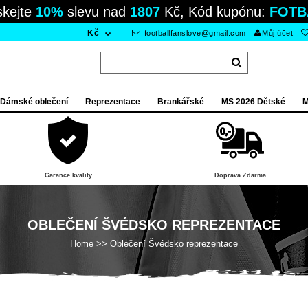
skejte
10%
slevu nad
1807
Kč, Kód kupónu:
FOTB
Kč
footballfanslove@gmail.com
Můj účet
Dámské oblečení
Reprezentace
Brankářské
MS 2026 Dětské
M
Garance kvality
Doprava Zdarma
OBLEČENÍ ŠVÉDSKO REPREZENTACE
Home
Oblečení Švédsko reprezentace