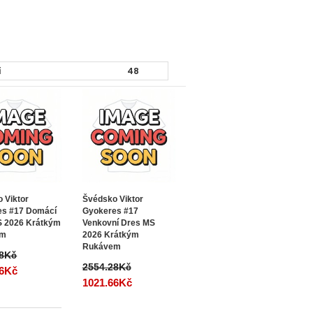
 Viktor
Švédsko Viktor
es #17 Domácí
Gyokeres #17
S 2026 Krátkým
Venkovní Dres MS
em
2026 Krátkým
Rukávem
28Kč
2554.28Kč
66Kč
1021.66Kč