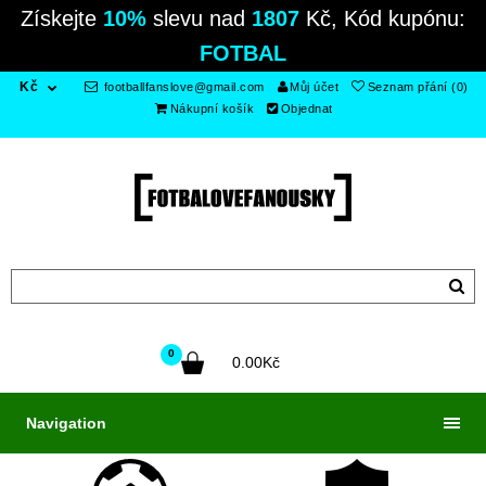
Získejte
10%
slevu nad
1807
Kč, Kód kupónu:
FOTBAL
Kč
footballfanslove@gmail.com
Můj účet
Seznam přání (0)
Nákupní košík
Objednat
0
0.00Kč
Navigation