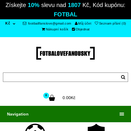
Získejte
10%
slevu nad
1807
Kč, Kód kupónu:
FOTBAL
Kč
footballfanslove@gmail.com
Můj účet
Seznam přání (0)
Nákupní košík
Objednat
0
0.00Kč
Navigation