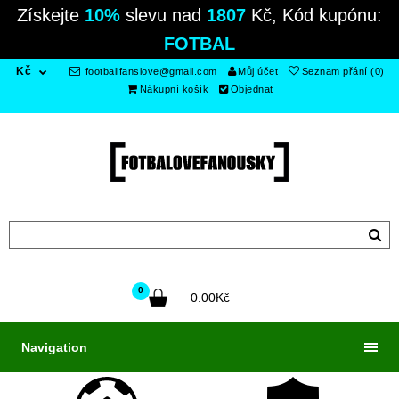
Získejte
10%
slevu nad
1807
Kč, Kód kupónu:
FOTBAL
Kč
footballfanslove@gmail.com
Můj účet
Seznam přání (0)
Nákupní košík
Objednat
0
0.00Kč
Navigation