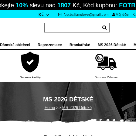
skejte
10%
slevu nad
1807
Kč, Kód kupónu:
FOTB
Kč
footballfanslove@gmail.com
Můj účet
Dámské oblečení
Reprezentace
Brankářské
MS 2026 Dětské
M
Garance kvality
Doprava Zdarma
MS 2026 DĚTSKÉ
Home
MS 2026 Dětské