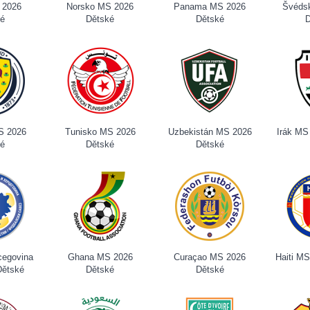
 2026
Norsko MS 2026
Panama MS 2026
Švéds
ké
Dětské
Dětské
D
S 2026
Tunisko MS 2026
Uzbekistán MS 2026
Irák MS
ké
Dětské
Dětské
cegovina
Ghana MS 2026
Curaçao MS 2026
Haiti M
Dětské
Dětské
Dětské