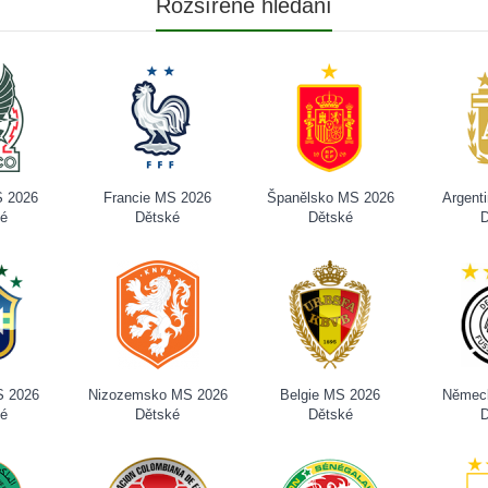
Rozšířené hledání
S 2026
Francie MS 2026
Španělsko MS 2026
Argent
ké
Dětské
Dětské
D
S 2026
Nizozemsko MS 2026
Belgie MS 2026
Němec
ké
Dětské
Dětské
D