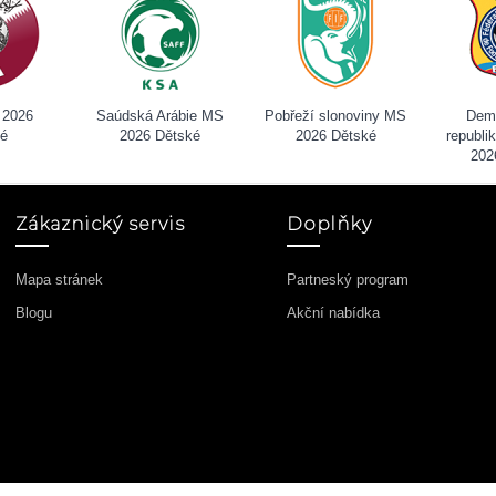
 2026
Saúdská Arábie MS
Pobřeží slonoviny MS
Dem
ké
2026 Dětské
2026 Dětské
republ
202
Zákaznický servis
Doplňky
Mapa stránek
Partneský program
Blogu
Akční nabídka