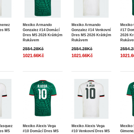
imenez
Mexiko Armando
Mexiko Armando
Mexiko 
res MS
Gonzalez #14 Domácí
Gonzalez #14 Venkovní
#17 Do
Dres MS 2026 Krátkým
Dres MS 2026 Krátkým
2026 K
Rukávem
Rukávem
Rukáv
2554.28Kč
2554.28Kč
2554.
1021.66Kč
1021.66Kč
1021.
Vasquez
Mexiko Alexis Vega
Mexiko Alexis Vega
Mexiko 
res MS
#10 Domácí Dres MS
#10 Venkovní Dres MS
Gimene