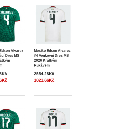
Edson Alvarez
Mexiko Edson Alvarez
ácí Dres MS
#4 Venkovní Dres MS
rátkým
2026 Krátkým
em
Rukávem
28Kč
2554.28Kč
66Kč
1021.66Kč