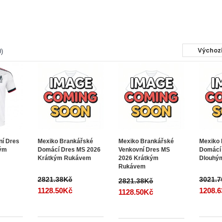
)
ní Dres
Mexiko Brankářské
Mexiko Brankářské
Mexiko
kým
Domácí Dres MS 2026
Venkovní Dres MS
Domácí
Krátkým Rukávem
2026 Krátkým
Dlouhý
Rukávem
2821.38Kč
3021.
2821.38Kč
1128.50Kč
1208.
1128.50Kč