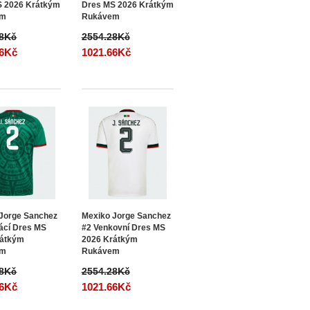
S 2026 Krátkým
Dres MS 2026 Krátkým
em
Rukávem
28Kč
2554.28Kč
66Kč
1021.66Kč
Jorge Sanchez
Mexiko Jorge Sanchez
ácí Dres MS
#2 Venkovní Dres MS
rátkým
2026 Krátkým
em
Rukávem
28Kč
2554.28Kč
66Kč
1021.66Kč