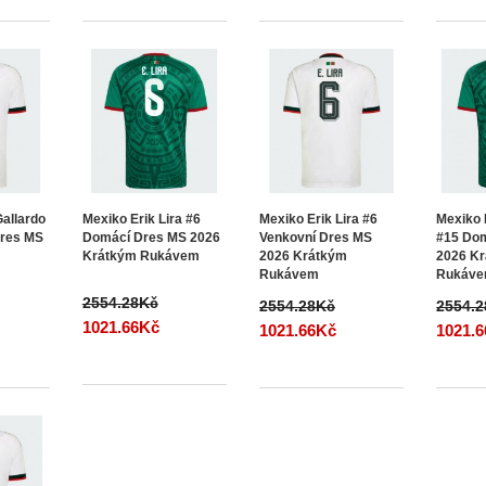
allardo
Mexiko Erik Lira #6
Mexiko Erik Lira #6
Mexiko 
Dres MS
Domácí Dres MS 2026
Venkovní Dres MS
#15 Do
Krátkým Rukávem
2026 Krátkým
2026 K
Rukávem
Rukáv
2554.28Kč
2554.28Kč
2554.
1021.66Kč
1021.66Kč
1021.