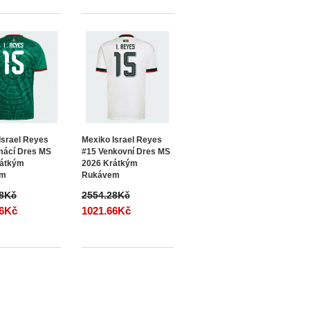
Israel Reyes
Mexiko Israel Reyes
mácí Dres MS
#15 Venkovní Dres MS
rátkým
2026 Krátkým
em
Rukávem
28Kč
2554.28Kč
66Kč
1021.66Kč