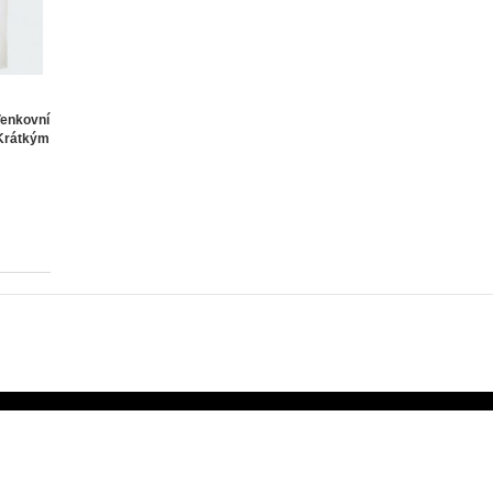
Venkovní
Krátkým
Zákaznický servis
Doplňky
Mapa stránek
Partneský program