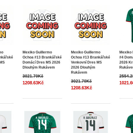
mo
Mexiko Guillermo
Mexiko Guillermo
Mexiko 
nkářské
Ochoa #13 Brankářské
Ochoa #13 Brankářské
#4 Dom
 MS
Domácí Dres MS 2026
Venkovní Dres MS
2026 K
Dlouhým Rukávem
2026 Dlouhým
Rukáv
Rukávem
3021.70Kč
2554.
3021.70Kč
1208.63Kč
1021.
1208.63Kč