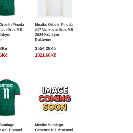
Orbelin Pineda
Mexiko Orbelin Pineda
mácí Dres MS
#17 Venkovní Dres MS
rátkým
2026 Krátkým
em
Rukávem
28Kč
2554.28Kč
66Kč
1021.66Kč
Santiago
Mexiko Santiago
z #11 Domácí
Gimenez #11 Venkovní