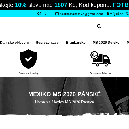
skejte
10%
slevu nad
1807
Kč, Kód kupónu:
FOTB
Kč
footballfanslove@gmail.com
Můj účet
Dámské oblečení
Reprezentace
Brankářské
MS 2026 Dětské
M
Garance kvality
Doprava Zdarma
MEXIKO MS 2026 PÁNSKÉ
Home
Mexiko MS 2026 Pánské