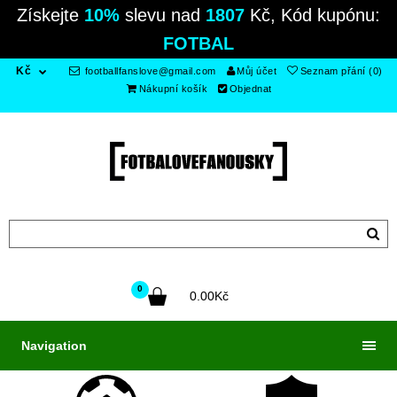
Získejte
10%
slevu nad
1807
Kč, Kód kupónu:
FOTBAL
Kč
footballfanslove@gmail.com
Můj účet
Seznam přání (0)
Nákupní košík
Objednat
0
0.00Kč
Navigation