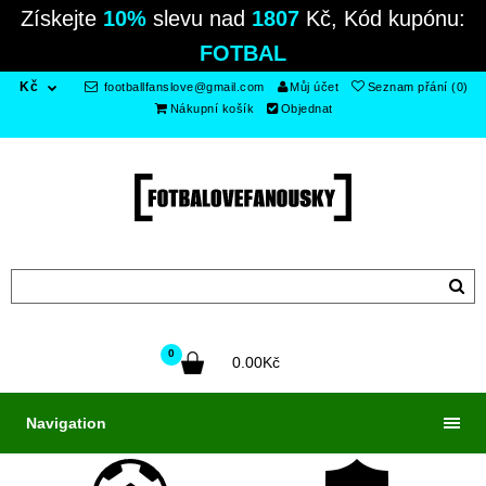
Získejte
10%
slevu nad
1807
Kč, Kód kupónu:
FOTBAL
Kč
footballfanslove@gmail.com
Můj účet
Seznam přání (0)
Nákupní košík
Objednat
0
0.00Kč
Navigation