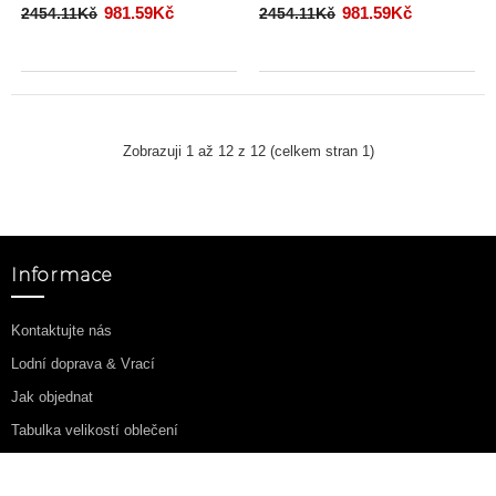
981.59Kč
981.59Kč
2454.11Kč
2454.11Kč
Zobrazuji 1 až 12 z 12 (celkem stran 1)
Informace
Kontaktujte nás
Lodní doprava & Vrací
Jak objednat
Tabulka velikostí oblečení
Zásady ochrany osobních údajů