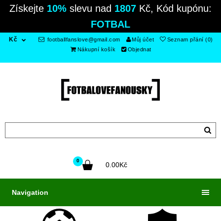
Získejte
10%
slevu nad
1807
Kč, Kód kupónu:
FOTBAL
Kč
footballfanslove@gmail.com
Můj účet
Seznam přání (0)
Nákupní košík
Objednat
0
0.00Kč
Navigation