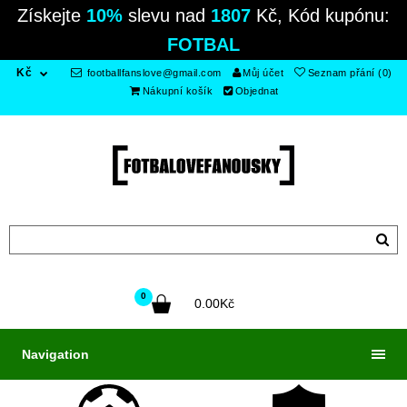
Získejte
10%
slevu nad
1807
Kč, Kód kupónu:
FOTBAL
Kč
footballfanslove@gmail.com
Můj účet
Seznam přání (0)
Nákupní košík
Objednat
0
0.00Kč
Navigation