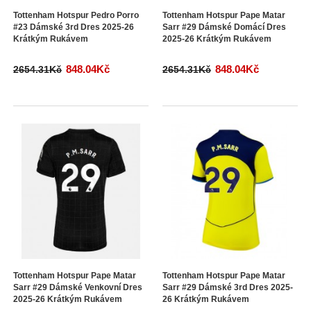
Tottenham Hotspur Pedro Porro
Tottenham Hotspur Pape Matar
#23 Dámské 3rd Dres 2025-26
Sarr #29 Dámské Domácí Dres
Krátkým Rukávem
2025-26 Krátkým Rukávem
848.04Kč
848.04Kč
2654.31Kč
2654.31Kč
Tottenham Hotspur Pape Matar
Tottenham Hotspur Pape Matar
Sarr #29 Dámské Venkovní Dres
Sarr #29 Dámské 3rd Dres 2025-
2025-26 Krátkým Rukávem
26 Krátkým Rukávem