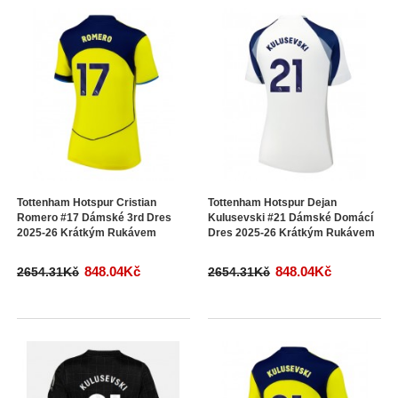
Tottenham Hotspur Cristian
Tottenham Hotspur Dejan
Romero #17 Dámské 3rd Dres
Kulusevski #21 Dámské Domácí
2025-26 Krátkým Rukávem
Dres 2025-26 Krátkým Rukávem
848.04Kč
848.04Kč
2654.31Kč
2654.31Kč