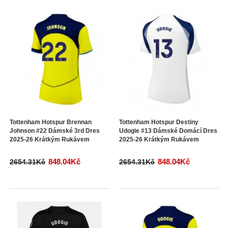
Tottenham Hotspur Brennan
Tottenham Hotspur Destiny
Johnson #22 Dámské 3rd Dres
Udogie #13 Dámské Domácí Dres
2025-26 Krátkým Rukávem
2025-26 Krátkým Rukávem
848.04Kč
848.04Kč
2654.31Kč
2654.31Kč