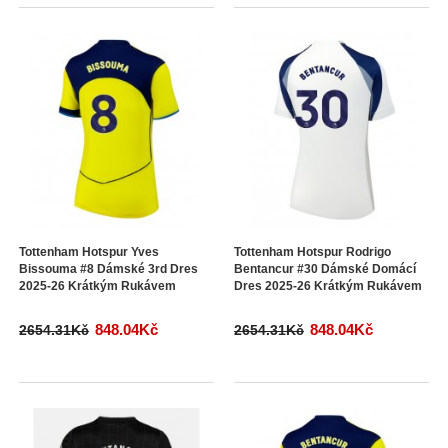
Tottenham Hotspur Yves
Tottenham Hotspur Rodrigo
Bissouma #8 Dámské 3rd Dres
Bentancur #30 Dámské Domácí
2025-26 Krátkým Rukávem
Dres 2025-26 Krátkým Rukávem
848.04Kč
848.04Kč
2654.31Kč
2654.31Kč