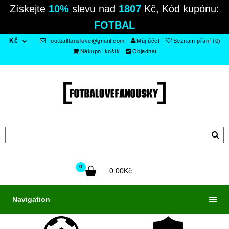
Získejte
10%
slevu nad
1807
Kč, Kód kupónu:
FOTBAL
Kč
footballfanslove@gmail.com
Můj účet
Seznam přání (0)
Nákupní košík
Objednat
0
0.00Kč
Navigation