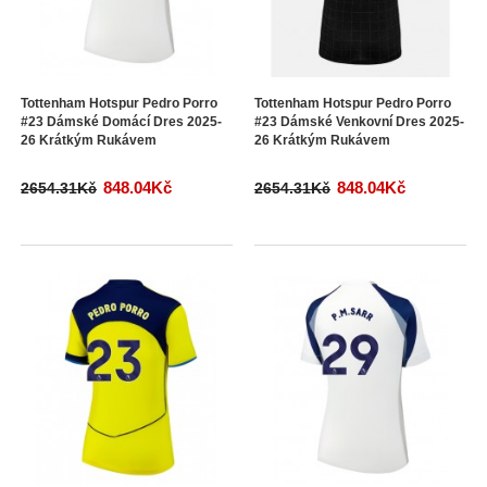
Tottenham Hotspur Pedro Porro
Tottenham Hotspur Pedro Porro
#23 Dámské Domácí Dres 2025-
#23 Dámské Venkovní Dres 2025-
26 Krátkým Rukávem
26 Krátkým Rukávem
848.04Kč
848.04Kč
2654.31Kč
2654.31Kč