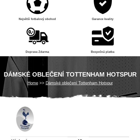
Největší fotbalový obchod
Garance kvality
Doprava Zdarma
Bezpečná platba
DÁMSKÉ OBLEČENÍ TOTTENHAM HOTSPUR
Home
Dámské oblečení Tottenham Hotspur