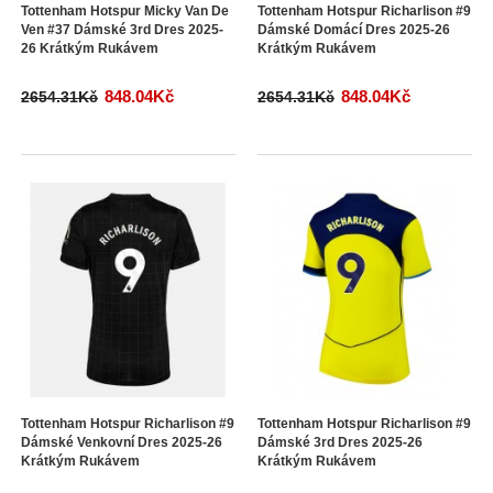
Tottenham Hotspur Micky Van De
Tottenham Hotspur Richarlison #9
Ven #37 Dámské 3rd Dres 2025-
Dámské Domácí Dres 2025-26
26 Krátkým Rukávem
Krátkým Rukávem
848.04Kč
848.04Kč
2654.31Kč
2654.31Kč
Tottenham Hotspur Richarlison #9
Tottenham Hotspur Richarlison #9
Dámské Venkovní Dres 2025-26
Dámské 3rd Dres 2025-26
Krátkým Rukávem
Krátkým Rukávem