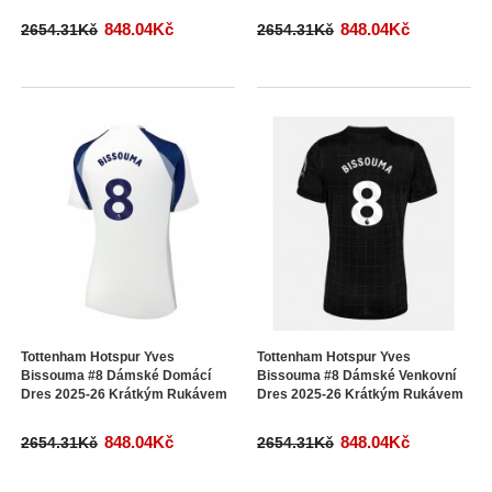
848.04Kč
848.04Kč
2654.31Kč
2654.31Kč
Tottenham Hotspur Yves
Tottenham Hotspur Yves
Bissouma #8 Dámské Domácí
Bissouma #8 Dámské Venkovní
Dres 2025-26 Krátkým Rukávem
Dres 2025-26 Krátkým Rukávem
848.04Kč
848.04Kč
2654.31Kč
2654.31Kč