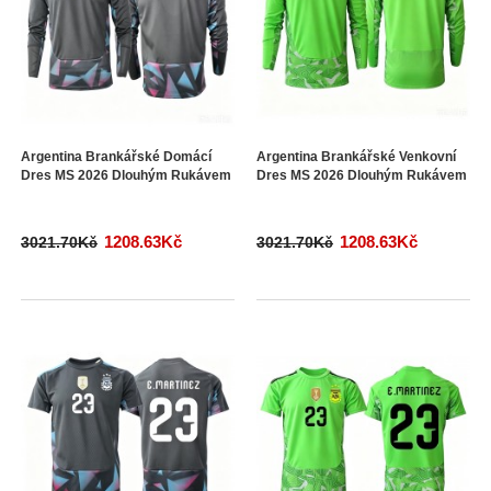
Argentina Brankářské Domácí
Argentina Brankářské Venkovní
Dres MS 2026 Dlouhým Rukávem
Dres MS 2026 Dlouhým Rukávem
1208.63Kč
1208.63Kč
3021.70Kč
3021.70Kč