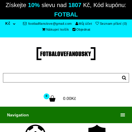
Získejte
10%
slevu nad
1807
Kč, Kód kupónu:
FOTBAL
Kč
footballfanslove@gmail.com
Můj účet
Seznam přání (0)
Nákupní košík
Objednat
0
0.00Kč
Navigation