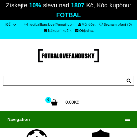
Získejte
10%
slevu nad
1807
Kč, Kód kupónu:
FOTBAL
Kč
footballfanslove@gmail.com
Můj účet
Seznam přání (0)
Nákupní košík
Objednat
0
0.00Kč
Navigation