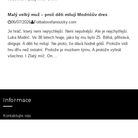
Malý velký muž – proč děti milují Modrićův dres
06/07/2026
Fotbalovefanousky.com
Je hráč, který není nejrychlejší. Není nejsilnější. Ale je nejchytřejší.
Luka Modrić. Ve 38 letech hraje, jako by mu bylo 25. Běhá, přihrává,
diriguje. A děti ho milují. Ne proto, že dává hodně gólů. Protože vidí
hru dřív než ostatní. Protože je mozkem týmu. A protože vyhrál
všechno. I Zlatý míč. On....
Informace
Kontaktujte nás
Lodní doprava & Vrací
Jak objednat