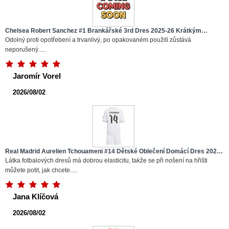
Chelsea Robert Sanchez #1 Brankářské 3rd Dres 2025-26 Krátkým
Rukávem
Odolný proti opotřebení a trvanlivý, po opakovaném použití zůstává
neporušený.....
Jaromír Vorel
2026/08/02
Real Madrid Aurelien Tchouameni #14 Dětské Oblečení Domácí Dres 2025-
26 Krátkým Rukávem (+ trenýrky)
Látka fotbalových dresů má dobrou elasticitu, takže se při nošení na hřišti
můžete potit, jak chcete.....
Jana Klíčová
2026/08/02