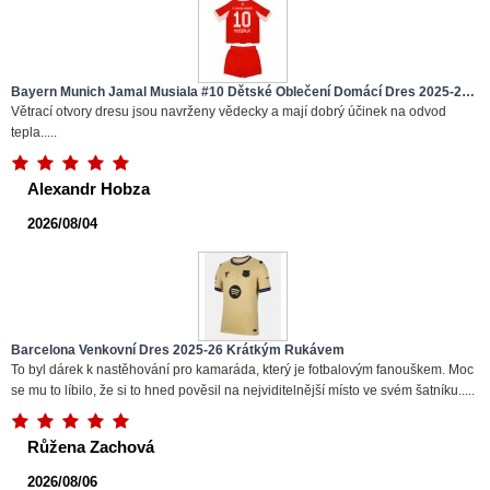
Bayern Munich Jamal Musiala #10 Dětské Oblečení Domácí Dres 2025-26
Krátkým Rukávem (+ trenýrky)
Větrací otvory dresu jsou navrženy vědecky a mají dobrý účinek na odvod
tepla.....
Alexandr Hobza
2026/08/04
Barcelona Venkovní Dres 2025-26 Krátkým Rukávem
To byl dárek k nastěhování pro kamaráda, který je fotbalovým fanouškem. Moc
se mu to líbilo, že si to hned pověsil na nejviditelnější místo ve svém šatníku.....
Růžena Zachová
2026/08/06