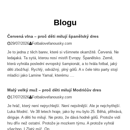
Blogu
Červená vlna – proč děti milují španělský dres
29/07/2026
Fotbalovefanousky.com
Je to jedna z těch barev, které si všimnete okamžitě. Červená. Ne
ledajaká. Ta sytá, kterou nosí mistři Evropy. Španělsko. Země,
která vyhrála poslední evropský šampionát, a to hrála fotbal, jaký
děti zbožňují. Rychlý, odvážný, plný gólů. A v čele této party stojí
mladíci jako Lamine Yamal, kterému ....
Malý velký muž – proč děti milují Modrićův dres
17/07/2026
Fotbalovefanousky.com
Je hráč, který není nejrychlejší. Není nejsilnější. Ale je nejchytřejší.
Luka Modrić. Ve 38 letech hraje, jako by mu bylo 25. Běhá, přihrává,
diriguje. A děti ho milují. Ne proto, že dává hodně gólů. Protože vidí
hru dřív než ostatní. Protože je mozkem týmu. A protože vyhrál
všechno. I Zlatý míč. On....