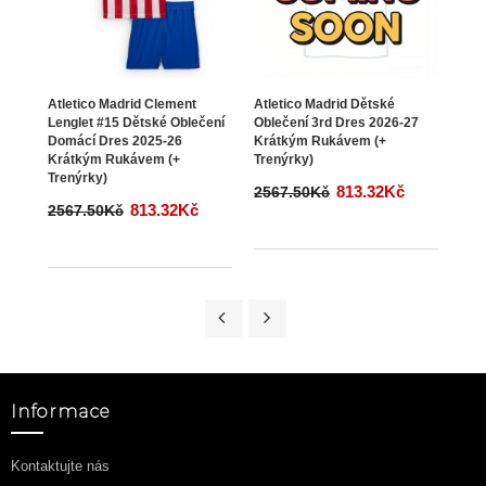
Atletico Madrid Clement
Atletico Madrid Dětské
Atle
Lenglet #15 Dětské Oblečení
Oblečení 3rd Dres 2026-27
Bran
Domácí Dres 2025-26
Krátkým Rukávem (+
3rd 
Krátkým Rukávem (+
Trenýrky)
Ruká
Trenýrky)
813.32Kč
2567.50Kč
256
813.32Kč
2567.50Kč
Informace
Kontaktujte nás