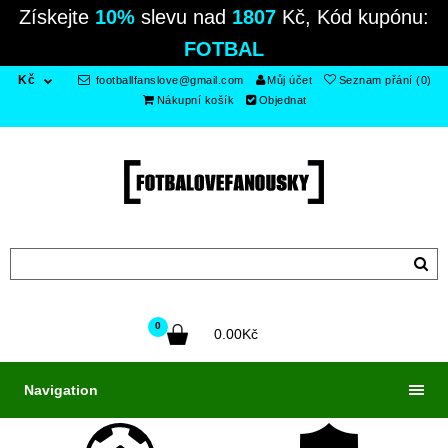
Získejte
10%
slevu nad
1807
Kč, Kód kupónu:
FOTBAL
Kč
footballfanslove@gmail.com
Můj účet
Seznam přání (0)
Nákupní košík
Objednat
0
0.00Kč
Navigation