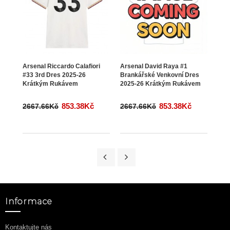
Arsenal Riccardo Calafiori
Arsenal David Raya #1
Arse
#33 3rd Dres 2025-26
Brankářské Venkovní Dres
26 
Krátkým Rukávem
2025-26 Krátkým Rukávem
853.38Kč
853.38Kč
2667.66Kč
2667.66Kč
266
Informace
Kontaktujte nás