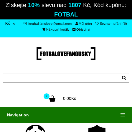
Získejte
10%
slevu nad
1807
Kč, Kód kupónu:
FOTBAL
Kč
footballfanslove@gmail.com
Můj účet
Seznam přání (0)
Nákupní košík
Objednat
0
0.00Kč
Navigation