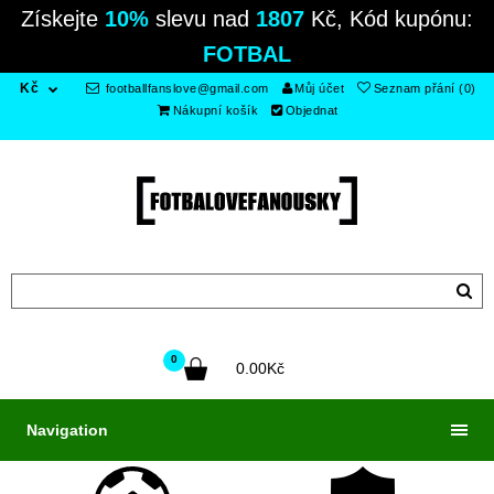
Získejte
10%
slevu nad
1807
Kč, Kód kupónu:
FOTBAL
Kč
footballfanslove@gmail.com
Můj účet
Seznam přání (0)
Nákupní košík
Objednat
0
0.00Kč
Navigation