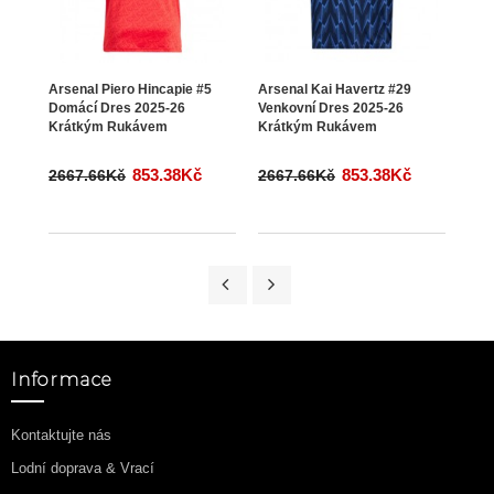
Arsenal Piero Hincapie #5
Arsenal Kai Havertz #29
Arse
Domácí Dres 2025-26
Venkovní Dres 2025-26
Venk
Krátkým Rukávem
Krátkým Rukávem
Krá
853.38Kč
853.38Kč
2667.66Kč
2667.66Kč
266
Informace
Kontaktujte nás
Lodní doprava & Vrací