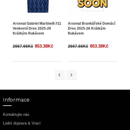
Arsenal Gabriel Martinelli #11
Arsenal Brankářské Domácí
Arse
Venkovní Dres 2025-26
Dres 2025-26 Krátkým
Venk
Krátkým Rukávem
Rukávem
Krá
853.38Kč
853.38Kč
2667.66Kč
2667.66Kč
266
Informace
Kontaktujte nás
Lodní doprava & Vrací