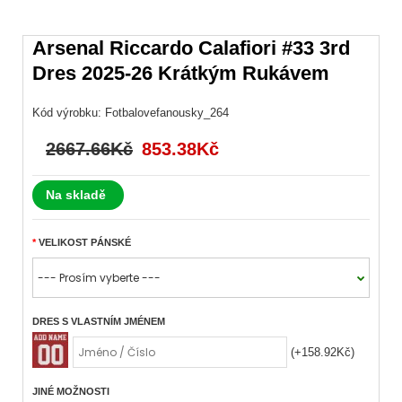
Arsenal Riccardo Calafiori #33 3rd
Dres 2025-26 Krátkým Rukávem
Kód výrobku:
Fotbalovefanousky_264
2667.66Kč
853.38Kč
Na skladě
VELIKOST PÁNSKÉ
DRES S VLASTNÍM JMÉNEM
(+158.92Kč)
JINÉ MOŽNOSTI