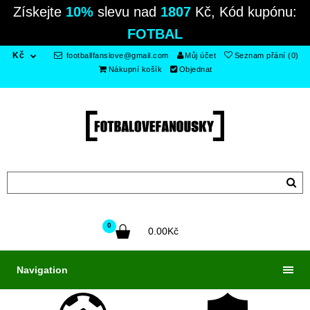
Získejte
10%
slevu nad
1807
Kč, Kód kupónu:
FOTBAL
Kč
footballfanslove@gmail.com
Můj účet
Seznam přání (0)
Nákupní košík
Objednat
0
0.00Kč
Navigation