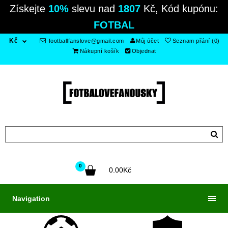
Získejte
10%
slevu nad
1807
Kč, Kód kupónu:
FOTBAL
Kč
footballfanslove@gmail.com
Můj účet
Seznam přání (0)
Nákupní košík
Objednat
0
0.00Kč
Navigation