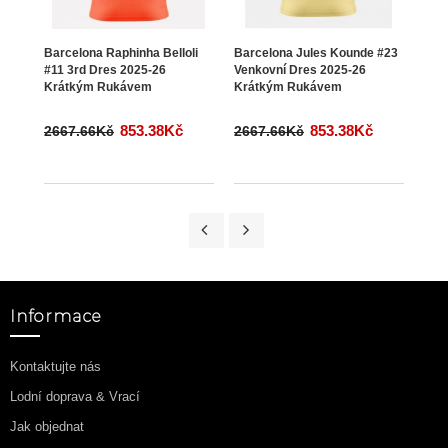
Barcelona Raphinha Belloli
Barcelona Jules Kounde #23
Barc
#11 3rd Dres 2025-26
Venkovní Dres 2025-26
Venk
Krátkým Rukávem
Krátkým Rukávem
Krá
853.38Kč
853.38Kč
2667.66Kč
2667.66Kč
266
Informace
Kontaktujte nás
Lodní doprava & Vrací
Jak objednat