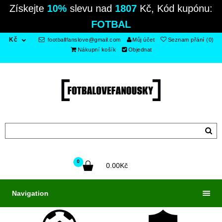
Získejte
10%
slevu nad
1807
Kč, Kód kupónu:
FOTBAL
Kč
footballfanslove@gmail.com
Můj účet
Seznam přání (0)
Nákupní košík
Objednat
0
0.00Kč
Navigation