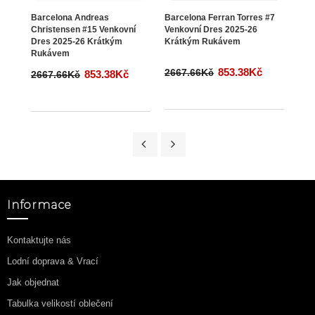
Barcelona Andreas
Barcelona Ferran Torres #7
Barc
Christensen #15 Venkovní
Venkovní Dres 2025-26
Bran
Dres 2025-26 Krátkým
Krátkým Rukávem
Dlo
Rukávem
853.38Kč
2667.66Kč
273
853.38Kč
2667.66Kč
Informace
Kontaktujte nás
Lodní doprava & Vrací
Jak objednat
Tabulka velikostí oblečení