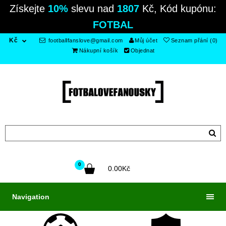
Získejte
10%
slevu nad
1807
Kč, Kód kupónu:
FOTBAL
Kč
footballfanslove@gmail.com
Můj účet
Seznam přání (0)
Nákupní košík
Objednat
0
0.00Kč
Navigation