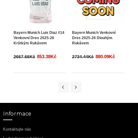
Bayern Munich Luis Diaz #14
Bayern Munich Venkovní
Baye
Venkovní Dres 2025-26
Dres 2025-26 Dlouhým
#4 D
Krátkým Rukávem
Rukávem
Krá
853.38Kč
880.09Kč
2667.66Kč
2734.44Kč
266
Informace
Kontaktujte nás