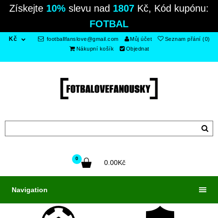
Získejte
10%
slevu nad
1807
Kč, Kód kupónu:
FOTBAL
Kč
footballfanslove@gmail.com
Můj účet
Seznam přání (0)
Nákupní košík
Objednat
0
0.00Kč
Navigation