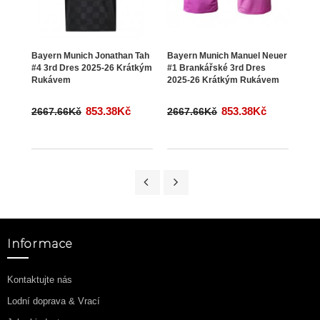
Bayern Munich Jonathan Tah
Bayern Munich Manuel Neuer
Baye
#4 3rd Dres 2025-26 Krátkým
#1 Brankářské 3rd Dres
#44 
Rukávem
2025-26 Krátkým Rukávem
Krá
853.38Kč
853.38Kč
2667.66Kč
2667.66Kč
266
Informace
Kontaktujte nás
Lodní doprava & Vrací