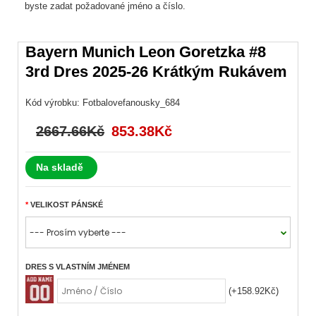
byste zadat požadované jméno a číslo.
Bayern Munich Leon Goretzka #8
3rd Dres 2025-26 Krátkým Rukávem
Kód výrobku:
Fotbalovefanousky_684
2667.66Kč
853.38Kč
Na skladě
VELIKOST PÁNSKÉ
DRES S VLASTNÍM JMÉNEM
(+158.92Kč)