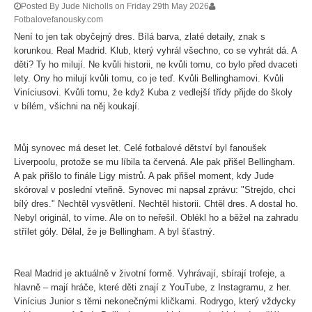
Posted By Jude Nicholls on Friday 29th May 2026
Fotbalovefanousky.com
Není to jen tak obyčejný dres. Bílá barva, zlaté detaily, znak s
korunkou. Real Madrid. Klub, který vyhrál všechno, co se vyhrát dá. A
děti? Ty ho milují. Ne kvůli historii, ne kvůli tomu, co bylo před dvaceti
lety. Ony ho milují kvůli tomu, co je teď. Kvůli Bellinghamovi. Kvůli
Viníciusovi. Kvůli tomu, že když Kuba z vedlejší třídy přijde do školy
v bílém, všichni na něj koukají.
Můj synovec má deset let. Celé fotbalové dětství byl fanoušek
Liverpoolu, protože se mu líbila ta červená. Ale pak přišel Bellingham.
A pak přišlo to finále Ligy mistrů. A pak přišel moment, kdy Jude
skóroval v poslední vteřině. Synovec mi napsal zprávu: "Strejdo, chci
bílý dres." Nechtěl vysvětlení. Nechtěl historii. Chtěl dres. A dostal ho.
Nebyl originál, to víme. Ale on to neřešil. Oblékl ho a běžel na zahradu
střílet góly. Dělal, že je Bellingham. A byl šťastný.
Real Madrid je aktuálně v životní formě. Vyhrávají, sbírají trofeje, a
hlavně – mají hráče, které děti znají z YouTube, z Instagramu, z her.
Vinícius Junior s těmi nekonečnými kličkami. Rodrygo, který vždycky