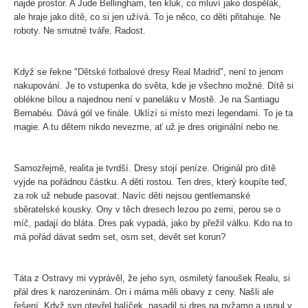
najde prostor. A Jude Bellingham, ten kluk, co mluví jako dospělák,
ale hraje jako dítě, co si jen užívá. To je něco, co děti přitahuje. Ne
roboty. Ne smutné tváře. Radost.
Když se řekne "
Dětské fotbalové dresy Real Madrid
", není to jenom
nakupování. Je to vstupenka do světa, kde je všechno možné. Dítě si
oblékne bílou a najednou není v paneláku v Mostě. Je na Santiagu
Bernabéu. Dává gól ve finále. Uklízí si místo mezi legendami. To je ta
magie. A tu dětem nikdo nevezme, ať už je dres originální nebo ne.
Samozřejmě, realita je tvrdší. Dresy stojí peníze. Originál pro dítě
vyjde na pořádnou částku. A děti rostou. Ten dres, který koupíte teď,
za rok už nebude pasovat. Navíc děti nejsou gentlemanské
sběratelské kousky. Ony v těch dresech lezou po zemi, perou se o
míč, padají do bláta. Dres pak vypadá, jako by přežil válku. Kdo na to
má pořád dávat sedm set, osm set, devět set korun?
Táta z Ostravy mi vyprávěl, že jeho syn, osmiletý fanoušek Realu, si
přál dres k narozeninám. On i máma měli obavy z ceny. Našli ale
řešení. Když syn otevřel balíček, nasadil si dres na pyžamo a usnul v