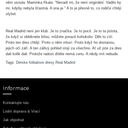
něm usnula. Maminka říkala: "Nevadí mi, že není originální. Vadilo by
mi, kdyby nebyla šťastná. A ona je." A to je přesně to, co rodiče chtějí
slyšet.
Real Madrid není jen klub. Je to značka. Je to pocit. Je to ta jistota,
že když si obléknete bílou, můžete porazit kohokoliv. Děti to cítí.
Proto ten dres chtějí. Proto o něm mluví. Proto když ho dostanou,
jejich oči září. A ten zářivý pohled stojí za všechno. Ať už jste za dres
dali kolik dali. Protože radost dítěte nemá cenu. A nikdy mít nebude.
Tags:
Detske fotbalove dresy Real Madrid
Informace
Kontaktujte nás
Lodní doprava & Vrací
Jak objednat