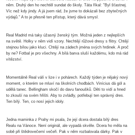
něm. Druhý den ho nechtěl sundat do školy. Táta říkal: "Byl šťastnej.
Víc než kdy jindy. A já jsem rád, že jsme to dokázali bez zbytečných
výdajů." A to je přesně ten přístup, který dává smysl.
Real Madrid má taky úžasný ženský tým. Možná jeden z nejlepších
na světě. Holky v něm vidí vzory. Nechtějí růžové dresy s flitry. Chtějí
stejnou bílou jako kluci. Chtějí na zádech jména svých hrdinek. A proč
by ne? Fotbal je pro všechny. A bílá barva sluší každému, kdo má rád
vítězství.
Momentálně Real válí v lize i v pohárech. Každý týden je nějaký nový
moment, o kterém se mluví na školních chodbách. Vinícius dá gól a
udělá tanec. Bellingham skočí do davu fanoušků. Děti to vidí a hned
to zkouší na svém hřišti. Aby to zvládly, potřebují ten správný dres.
Ten bílý. Ten, co nosí jejich idoly.
Jedna maminka z Prahy mi psala, že její dcera dostala bílý dres
Realu na Vánoce. Není originál, ale vypadá skvěle. Dcera ho měla na
sobě při štědrovečerní večeři. Pak v něm rozbalovala dárky. Pak v