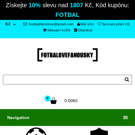
Získejte
10%
slevu nad
1807
Kč, Kód kupónu:
FOTBAL
Kč
footballfanslove@gmail.com
Můj účet
Seznam přání (0)
Nákupní košík
Objednat
0
0.00Kč
Navigation