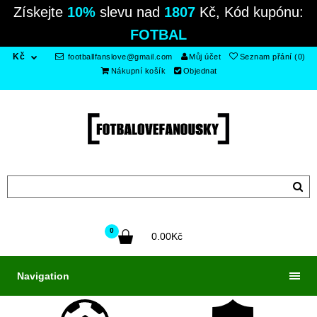
Získejte
10%
slevu nad
1807
Kč, Kód kupónu:
FOTBAL
Kč
footballfanslove@gmail.com
Můj účet
Seznam přání (0)
Nákupní košík
Objednat
0
0.00Kč
Navigation