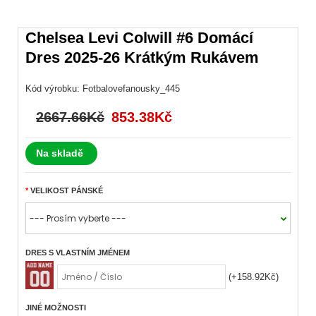
Chelsea Levi Colwill #6 Domácí
Dres 2025-26 Krátkým Rukávem
Kód výrobku:
Fotbalovefanousky_445
2667.66Kč
853.38Kč
Na skladě
VELIKOST PÁNSKÉ
DRES S VLASTNÍM JMÉNEM
(+158.92Kč)
JINÉ MOŽNOSTI