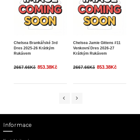
Chelsea Brankářské 3rd
Chelsea Jamie Gittens #11
Che
Dres 2025-26 Krátkým
Venkovní Dres 2026-27
3rd 
Rukávem
Krátkým Rukávem
Ruk
853.38Kč
853.38Kč
2667.66Kč
2667.66Kč
266
Informace