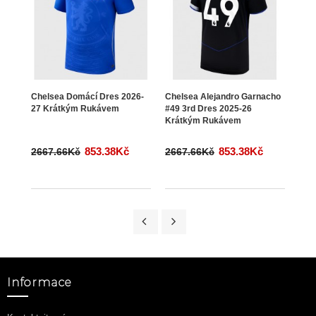
Chelsea Domácí Dres 2026-
Chelsea Alejandro Garnacho
Chel
27 Krátkým Rukávem
#49 3rd Dres 2025-26
Krá
Krátkým Rukávem
853.38Kč
853.38Kč
2667.66Kč
2667.66Kč
266
Informace