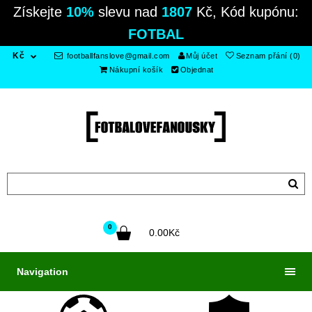
Získejte
10%
slevu nad
1807
Kč, Kód kupónu:
FOTBAL
Kč
footballfanslove@gmail.com
Můj účet
Seznam přání (0)
Nákupní košík
Objednat
0
0.00Kč
Navigation