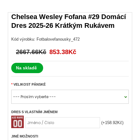
Chelsea Wesley Fofana #29 Domácí
Dres 2025-26 Krátkým Rukávem
Kód výrobku:
Fotbalovefanousky_472
2667.66Kč
853.38Kč
Na skladě
VELIKOST PÁNSKÉ
DRES S VLASTNÍM JMÉNEM
(+158.92Kč)
JINÉ MOŽNOSTI