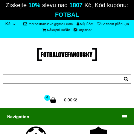
Získejte
10%
slevu nad
1807
Kč, Kód kupónu:
FOTBAL
Kč
footballfanslove@gmail.com
Můj účet
Seznam přání (0)
Nákupní košík
Objednat
0
0.00Kč
Navigation