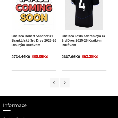
Chelsea Robert Sanchez #1
Chelsea Tosin Adarabioyo #4
Chel
Brankářské 3rd Dres 2025-26
3rd Dres 2025-26 Krátkým
3rd 
Dlouhým Rukávem
Rukávem
Ruk
880.09Kč
853.38Kč
2734.44Kč
2667.66Kč
266
Informace