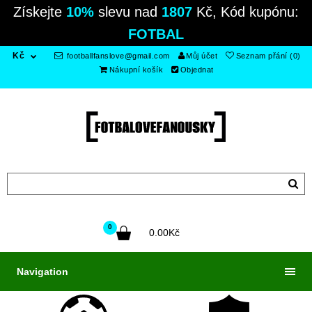
Získejte
10%
slevu nad
1807
Kč, Kód kupónu:
FOTBAL
Kč
footballfanslove@gmail.com
Můj účet
Seznam přání (0)
Nákupní košík
Objednat
0
0.00Kč
Navigation