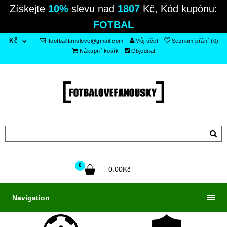
Získejte
10%
slevu nad
1807
Kč, Kód kupónu:
FOTBAL
Kč
footballfanslove@gmail.com
Můj účet
Seznam přání (0)
Nákupní košík
Objednat
0
0.00Kč
Navigation