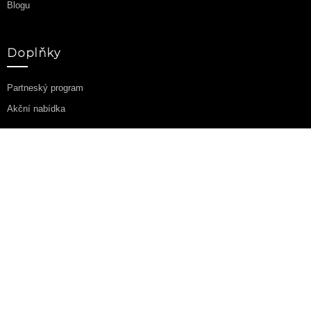
Blogu
Doplňky
Partneský program
Akční nabídka
Můj účet
Můj účet
Historie objednávek
Seznam přání
Novinky
© 2025 Fotbalovefanousky.com.
Dětské fotbalové oblečení
s
vlastním potiskem.