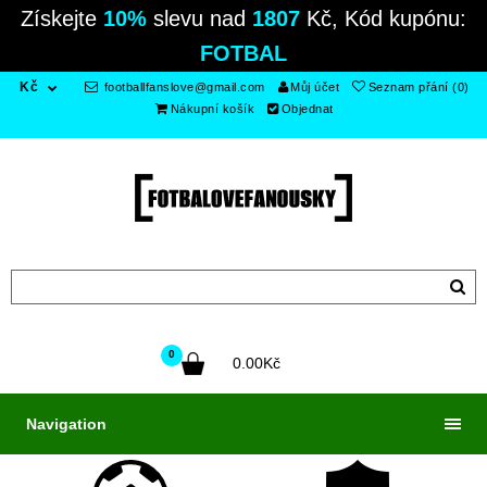
Získejte
10%
slevu nad
1807
Kč, Kód kupónu:
FOTBAL
Kč
footballfanslove@gmail.com
Můj účet
Seznam přání (0)
Nákupní košík
Objednat
0
0.00Kč
Navigation