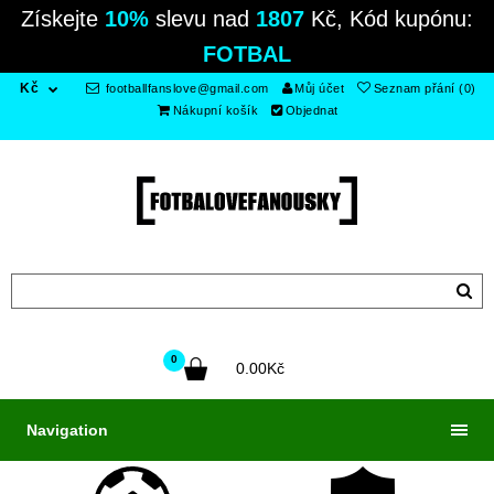
Získejte
10%
slevu nad
1807
Kč, Kód kupónu:
FOTBAL
Kč
footballfanslove@gmail.com
Můj účet
Seznam přání (0)
Nákupní košík
Objednat
0
0.00Kč
Navigation