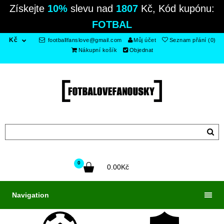
Získejte
10%
slevu nad
1807
Kč, Kód kupónu:
FOTBAL
Kč
footballfanslove@gmail.com
Můj účet
Seznam přání (0)
Nákupní košík
Objednat
0
0.00Kč
Navigation