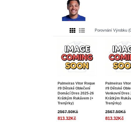
Porovnání Výrobku (0
Palmeiras Vitor Roque
Palmeiras Vito
#9 Dětské Oblečení
#9 Dětské Oble
Domácí Dres 2025-26
Venkovní Dres
Krátkým Rukávem (+
Krátkým Ruká
Trenýrky)
Trenýrky)
2567.50Kč
2567.50Kč
813.32Kč
813.32Kč