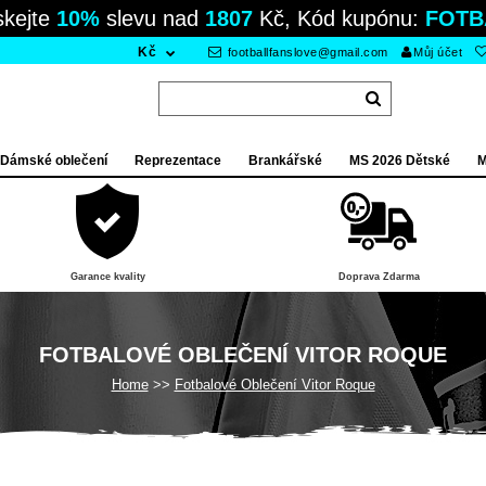
skejte
10%
slevu nad
1807
Kč, Kód kupónu:
FOTB
Kč
footballfanslove@gmail.com
Můj účet
Dámské oblečení
Reprezentace
Brankářské
MS 2026 Dětské
M
Garance kvality
Doprava Zdarma
FOTBALOVÉ OBLEČENÍ VITOR ROQUE
Home
Fotbalové Oblečení Vitor Roque