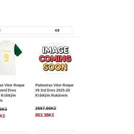
as Vitor Roque
Palmeiras Vitor Roque
ovní Dres
#9 3rd Dres 2025-26
6 Krátkým
Krátkým Rukávem
em
2667.66Kč
66Kč
853.38Kč
8Kč