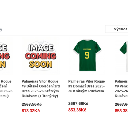
)
r Roque
Palmeiras Vitor Roque
Palmeiras Vitor Roque
Palmeir
čení
#9 Dětské Oblečení 3rd
#9 Domácí Dres 2025-
#9 Venk
 2025-26
Dres 2025-26 Krátkým
26 Krátkým Rukávem
2025-2
vem (+
Rukávem (+ Trenýrky)
Rukáv
2667.66Kč
2567.50Kč
2667.
853.38Kč
813.32Kč
853.3